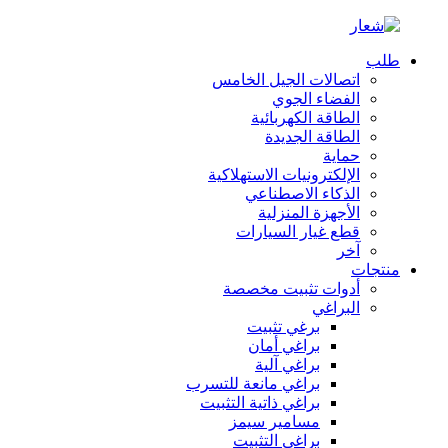
طلب
اتصالات الجيل الخامس
الفضاء الجوي
الطاقة الكهربائية
الطاقة الجديدة
حماية
الإلكترونيات الاستهلاكية
الذكاء الاصطناعي
الأجهزة المنزلية
قطع غيار السيارات
آخر
منتجات
أدوات تثبيت مخصصة
البراغي
برغي تثبيت
براغي أمان
براغي آلية
براغي مانعة للتسرب
براغي ذاتية التثبيت
مسامير سيمز
براغي التثبيت