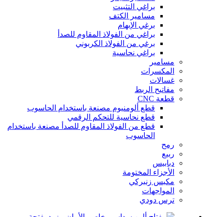
براغي التثبيت
مسامير الكتف
برغي الإبهام
براغي من الفولاذ المقاوم للصدأ
برغي من الفولاذ الكربوني
براغي نحاسية
مسامير
المكسرات
غسالات
مفاتيح الربط
قطعة CNC
قطع ألومنيوم مصنعة باستخدام الحاسوب
قطع نحاسية للتحكم الرقمي
قطع من الفولاذ المقاوم للصدأ مصنعة باستخدام
الحاسوب
رمح
ربيع
دبابيس
الأجزاء المختومة
مكبس زنبركي
المواجهات
ترس دودي