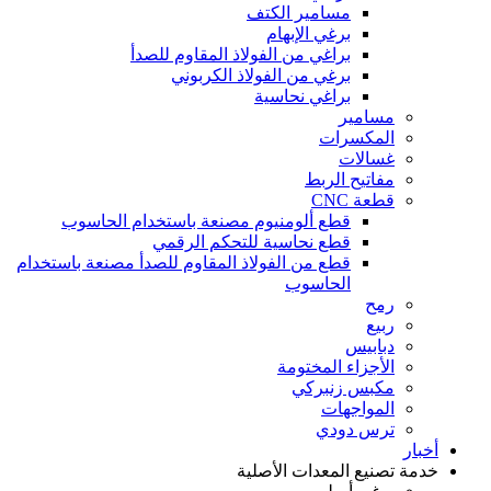
مسامير الكتف
برغي الإبهام
براغي من الفولاذ المقاوم للصدأ
برغي من الفولاذ الكربوني
براغي نحاسية
مسامير
المكسرات
غسالات
مفاتيح الربط
قطعة CNC
قطع ألومنيوم مصنعة باستخدام الحاسوب
قطع نحاسية للتحكم الرقمي
قطع من الفولاذ المقاوم للصدأ مصنعة باستخدام
الحاسوب
رمح
ربيع
دبابيس
الأجزاء المختومة
مكبس زنبركي
المواجهات
ترس دودي
أخبار
خدمة تصنيع المعدات الأصلية