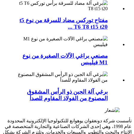
مفتاح توركس مضاد للسرقة من نوع t5
T6 T8 t15 t20 ...
مصنعي براغي الآلات الصغيرة من نوع
M1 فيليبس
برغي آلة الجبن ذو الرأس المشقوق
المصنوع من الفولاذ المقاوم للصدأ
تأسست شركة دونغقوان يوهوانغ للتكنولوجيا الإلكترونية المحدودة
عام 1998، وهي إحدى الشركات الصناعية والتجارية المتخصصة في
الإنتاج والبحث والتطوير والمبيعات والخدمات. وتلتزم الشركة بشكل