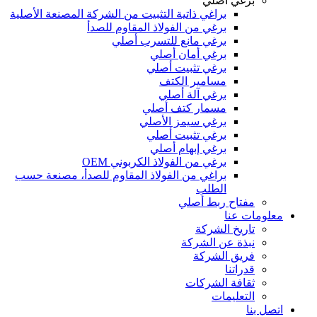
برغي أصلي
براغي ذاتية التثبيت من الشركة المصنعة الأصلية
برغي من الفولاذ المقاوم للصدأ
برغي مانع للتسرب أصلي
برغي أمان أصلي
برغي تثبيت أصلي
مسامير الكتف
برغي آلة أصلي
مسمار كتف أصلي
برغي سيمز الأصلي
برغي تثبيت أصلي
برغي إبهام أصلي
برغي من الفولاذ الكربوني OEM
براغي من الفولاذ المقاوم للصدأ، مصنعة حسب
الطلب
مفتاح ربط أصلي
معلومات عنا
تاريخ الشركة
نبذة عن الشركة
فريق الشركة
قدراتنا
ثقافة الشركات
التعليمات
اتصل بنا