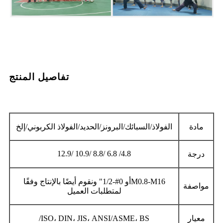
تفاصيل المنتج
مادة
الفولاذ/السبائك/البرونز/الحديد/الفولاذ الكربوني/إلخ
4.8/ 6.8 /8.8 /10.9 /12.9
درجة
6
M0.8-M1
أو 0#-1/2" ونقوم أيضًا بالإنتاج وفقًا
مواصفة
لمتطلبات العميل
معيار
ISO، DIN، JIS، ANSI/ASME، BS/