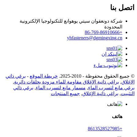
اتصل بنا
شركة دونغقوان سيتي يوهوانغ للتكنولوجيا الإلكترونية
المحدودة
+86-769-86910666
yhfasteners@dgmingxing.cn
© جميع الحقوق محفوظة - 2010-2025.
خريطة الموقع
-
برغي ذاتي
الإغلاق
,
براغي ذاتية الإغلاق مقاومة للماء مزودة بحلقات دائرية
,
برغي مانع لتسرب الماء
,
مسمار مانع لتسرب الماء
,
برغي ذاتي
التثبيت
,
براغي ذاتية الإغلاق
,
جميع المنتجات
هاتف
+8613528527985