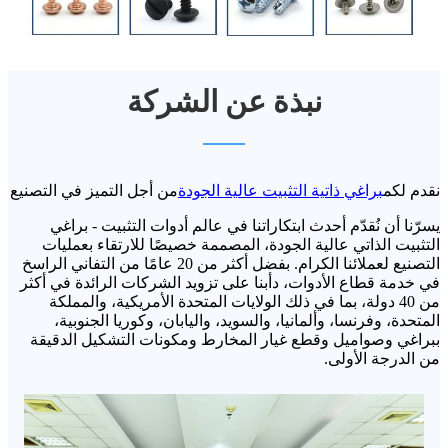
نبذة عن الشركة
نقدم لكم
براغي ذاتية التثبيت عالية الجودة
من أجل التميز في التصنيع
يسرّنا أن نُقدّم أحدث ابتكاراتنا في عالم أدوات التثبيت - براغي
التثبيت الذاتي عالية الجودة، المصممة خصيصًا للارتقاء بعمليات
التصنيع لعملائنا الكرام. بفضل أكثر من 20 عامًا من التفاني الراسخ
في خدمة قطاع الأدوات، دأبنا على تزويد الشركات الرائدة في أكثر
من 40 دولة، بما في ذلك الولايات المتحدة الأمريكية، والمملكة
المتحدة، وفرنسا، وألمانيا، والسويد، واليابان، وكوريا الجنوبية،
ببراغي وصواميل وقطع غيار المخارط ومكونات التشكيل الدقيقة
من الدرجة الأولى.