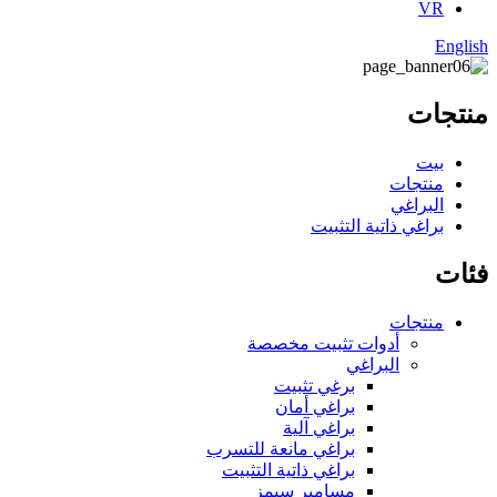
VR
English
منتجات
بيت
منتجات
البراغي
براغي ذاتية التثبيت
فئات
منتجات
أدوات تثبيت مخصصة
البراغي
برغي تثبيت
براغي أمان
براغي آلية
براغي مانعة للتسرب
براغي ذاتية التثبيت
مسامير سيمز