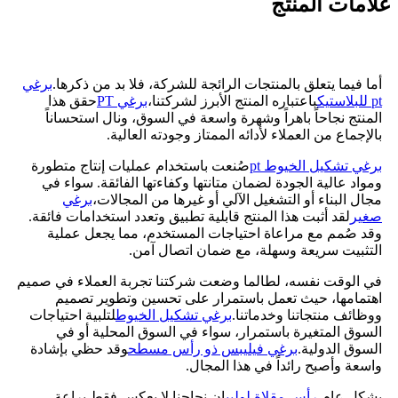
علامات المنتج
أما فيما يتعلق بالمنتجات الرائجة للشركة، فلا بد من ذكرها.
برغي
pt للبلاستيك
باعتباره المنتج الأبرز لشركتنا،
برغي PT
حقق هذا
المنتج نجاحاً باهراً وشهرة واسعة في السوق، ونال استحساناً
بالإجماع من العملاء لأدائه الممتاز وجودته العالية.
برغي تشكيل الخيوط pt
صُنعت باستخدام عمليات إنتاج متطورة
ومواد عالية الجودة لضمان متانتها وكفاءتها الفائقة. سواء في
مجال البناء أو التشغيل الآلي أو غيرها من المجالات،
برغي
صغير
لقد أثبت هذا المنتج قابلية تطبيق وتعدد استخدامات فائقة.
وقد صُمم مع مراعاة احتياجات المستخدم، مما يجعل عملية
التثبيت سريعة وسهلة، مع ضمان اتصال آمن.
في الوقت نفسه، لطالما وضعت شركتنا تجربة العملاء في صميم
اهتمامها، حيث تعمل باستمرار على تحسين وتطوير تصميم
ووظائف منتجاتنا وخدماتنا.
برغي تشكيل الخيوط
لتلبية احتياجات
السوق المتغيرة باستمرار، سواء في السوق المحلية أو في
السوق الدولية.
برغي فيليبس ذو رأس مسطح
وقد حظي بإشادة
واسعة وأصبح رائداً في هذا المجال.
بشكل عام،
رأس مقلاة لولبي
إن نجاحنا لا يعكس فقط براعة