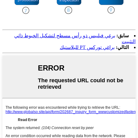
سابق:
برغي فيليبس ذو رأس مسطح لتشكيل الخيوط ذاتي
التثبيت
التالي:
براغي توركس PT للبلاستيك