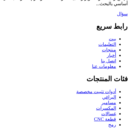
أساسي بالبحث...
سؤال
رابط سريع
بيت
التعليمات
منتجات
أخبار
اتصل بنا
معلومات عنا
فئات المنتجات
أدوات تثبيت مخصصة
البراغي
مسامير
المكسرات
غسالات
قطعة CNC
رمح