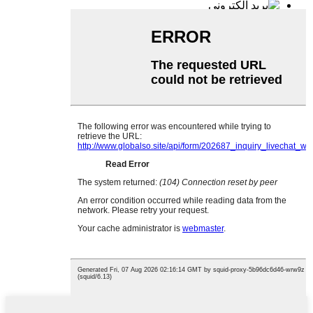
بريد إلكتروني
yhfasteners@dgmingxing.cn
واتساب
8615820924044
وي تشات
قمة