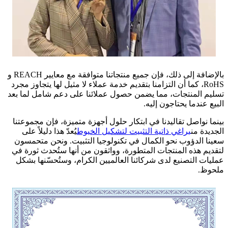
بالإضافة إلى ذلك، فإن جميع منتجاتنا متوافقة مع معايير REACH و
RoHS، كما أن التزامنا بتقديم خدمة عملاء لا مثيل لها يتجاوز مجرد
تسليم المنتجات، مما يضمن حصول عملائنا على دعم شامل لما بعد
البيع عندما يحتاجون إليه.
بينما نواصل تقاليدنا في ابتكار حلول أجهزة متميزة، فإن مجموعتنا
الجديدة من
براغي ذاتية التثبيت لتشكيل الخيوط
يُعدّ هذا دليلاً على
سعينا الدؤوب نحو الكمال في تكنولوجيا التثبيت. ونحن متحمسون
لتقديم هذه المنتجات المتطورة، وواثقون من أنها ستُحدث ثورة في
عمليات التصنيع لدى شركائنا العالميين الكرام، وستُحسّنها بشكل
ملحوظ.