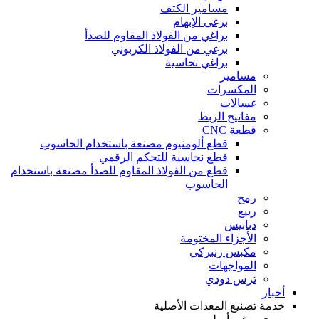
مسامير الكتف
برغي الإبهام
براغي من الفولاذ المقاوم للصدأ
برغي من الفولاذ الكربوني
براغي نحاسية
مسامير
المكسرات
غسالات
مفاتيح الربط
قطعة CNC
قطع ألومنيوم مصنعة باستخدام الحاسوب
قطع نحاسية للتحكم الرقمي
قطع من الفولاذ المقاوم للصدأ مصنعة باستخدام
الحاسوب
رمح
ربيع
دبابيس
الأجزاء المختومة
مكبس زنبركي
المواجهات
ترس دودي
أخبار
خدمة تصنيع المعدات الأصلية