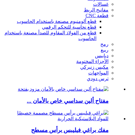
غسالات
مفاتيح الربط
قطعة CNC
قطع ألومنيوم مصنعة باستخدام الحاسوب
قطع نحاسية للتحكم الرقمي
قطع من الفولاذ المقاوم للصدأ مصنعة باستخدام
الحاسوب
رمح
ربيع
دبابيس
الأجزاء المختومة
مكبس زنبركي
المواجهات
ترس دودي
مفتاح ألين سداسي خاص بالأمان ...
مفك براغي فيليبس برأس مسطح