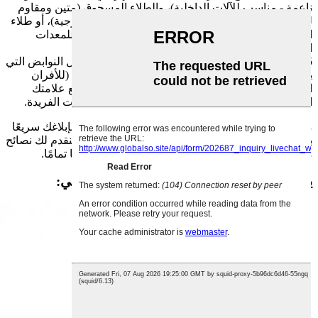
ناعمة - مناسب للآلات الداخلية)، والطلاء المسحوق (متين ومقاوم
للخدش، رائع للزنبركات المستخدمة في الأدوات الخارجية)، أو طلاء
النيكل (يعزز مقاومة الصدأ ويمنح مظهرًا أنيقًا ونظيفًا للمعدات
الدقيقة).
5. الاحتياجات الخاصة: أي طلبات غريبة أو محددة - مثل النوابض التي
يمكنها تحمل درجات حرارة شديدة السخونة أو البرودة (للأفران
الصناعية أو المجمدات)، أو ألوان مخصصة لتتناسب مع علامتك
التجارية، أو أشكال غير عادية تناسب تصميمات المعدات الفريدة.
ما عليك سوى تزويدنا بهذه التفاصيل، وسيقوم فريقنا بإبلاغك سريعًا
بإمكانية التنفيذ. وإذا كنت غير متأكد من أي شيء، فسنقدم لك نصائح
مفيدة أيضًا، وسنصنع لك النوابض بالطريقة التي تريدها تمامًا.
يشتري عملاؤنا أيضًا في كثير من الأحيان ما يلي: