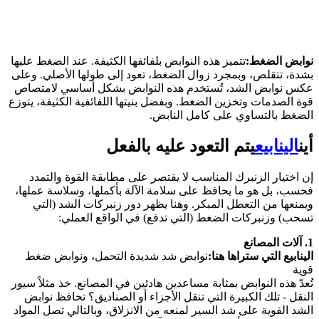
نوابض الضغط:
تتميز هذه النوابض بلفائفها الكثيفة. عند الضغط عليها
بشدة، تتقلص، وبمجرد زوال الضغط، تعود إلى طولها الأصلي. وعلى
عكس نوابض الشد، تُستخدم هذه النوابض بشكل أساسي لامتصاص
قوة الصدمات وتخزين الضغط. وبفضل بنيتها اللفائفية الكثيفة، يتوزع
الضغط بالتساوي على كامل النابض.
أين
الينابيع
يتم التعود عليه بالفعل
إن اختيار الزنبرك المناسب لا يقتصر على مطابقة القوة والتمدد
فحسب، بل هو ما يحافظ على سلامة الآلة بأكملها، وسلاسة عملها،
ويمنعها من التعطل المبكر. وهنا يظهر دور زنبركات الشد (التي
تسحب) وزنبركات الضغط (التي تدفع) في الواقع العملي:
1. آلات المصانع
الينابيع التي ستراها هنا:
نوابض شد شديدة التحمل، ونوابض ضغط
قوية
تُعدّ هذه النوابض بمثابة مساعدين هادئين في المصانع. خذ مثلاً سيور
النقل - تلك الكبيرة التي تنقل الأجزاء أو الصناديق؟ تحافظ نوابض
الشد القوية على شد السير لمنعه من الانزلاق، وبالتالي تصل المواد