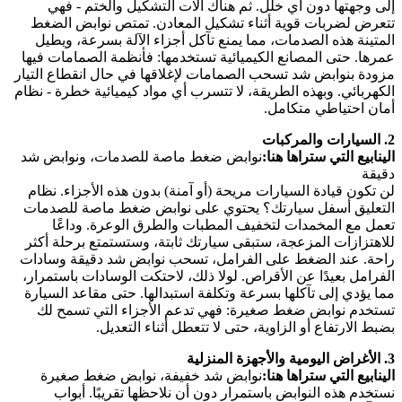
إلى وجهتها دون أي خلل. ثم هناك آلات التشكيل والختم - فهي
تتعرض لضربات قوية أثناء تشكيل المعادن. تمتص نوابض الضغط
المتينة هذه الصدمات، مما يمنع تآكل أجزاء الآلة بسرعة، ويطيل
عمرها. حتى المصانع الكيميائية تستخدمها: فأنظمة الصمامات فيها
مزودة بنوابض شد تسحب الصمامات لإغلاقها في حال انقطاع التيار
الكهربائي. وبهذه الطريقة، لا تتسرب أي مواد كيميائية خطرة - نظام
أمان احتياطي متكامل.
2. السيارات والمركبات
الينابيع التي ستراها هنا:
نوابض ضغط ماصة للصدمات، ونوابض شد
دقيقة
لن تكون قيادة السيارات مريحة (أو آمنة) بدون هذه الأجزاء. نظام
التعليق أسفل سيارتك؟ يحتوي على نوابض ضغط ماصة للصدمات
تعمل مع المخمدات لتخفيف المطبات والطرق الوعرة. وداعًا
للاهتزازات المزعجة، ستبقى سيارتك ثابتة، وستستمتع برحلة أكثر
راحة. عند الضغط على الفرامل، تسحب نوابض شد دقيقة وسادات
الفرامل بعيدًا عن الأقراص. لولا ذلك، لاحتكت الوسادات باستمرار،
مما يؤدي إلى تآكلها بسرعة وتكلفة استبدالها. حتى مقاعد السيارة
تستخدم نوابض ضغط صغيرة: فهي تدعم الأجزاء التي تسمح لك
بضبط الارتفاع أو الزاوية، حتى لا تتعطل أثناء التعديل.
3. الأغراض اليومية والأجهزة المنزلية
الينابيع التي ستراها هنا:
نوابض شد خفيفة، نوابض ضغط صغيرة
نستخدم هذه النوابض باستمرار دون أن نلاحظها تقريبًا. أبواب