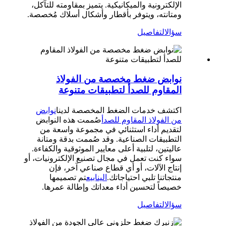
الإلكترونية والميكانيكية. يتميز بمقاومته للتآكل،
ومتانته، ويتوفر بأقطار وأشكال أسلاك مُخصصة.
سؤال
التفاصيل
نوابض ضغط مخصصة من الفولاذ
المقاوم للصدأ لتطبيقات متنوعة
اكتشف خدمات الضغط المخصصة لدينا
نوابض
من الفولاذ المقاوم للصدأ
صُممت هذه النوابض
لتقديم أداء استثنائي في مجموعة واسعة من
التطبيقات الصناعية. وقد صُممت بدقة ومتانة
عاليتين، لتلبية أعلى معايير الموثوقية والكفاءة.
سواء كنت تعمل في مجال تصنيع الإلكترونيات، أو
إنتاج الآلات، أو أي قطاع صناعي آخر، فإن
منتجاتنا تلبي احتياجاتك.
الينابيع
تم تصميمها
خصيصاً لتحسين أداء معداتك وإطالة عمرها.
سؤال
التفاصيل