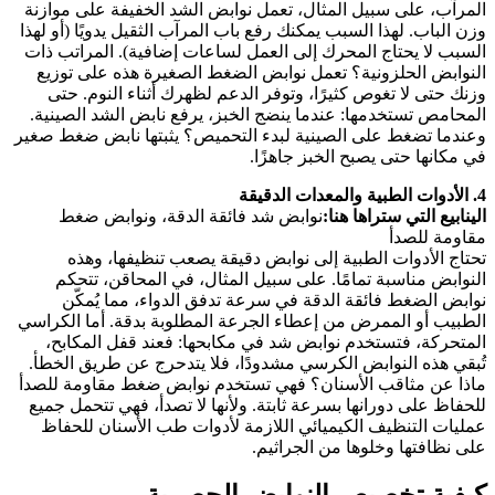
المرآب، على سبيل المثال، تعمل نوابض الشد الخفيفة على موازنة
وزن الباب. لهذا السبب يمكنك رفع باب المرآب الثقيل يدويًا (أو لهذا
السبب لا يحتاج المحرك إلى العمل لساعات إضافية). المراتب ذات
النوابض الحلزونية؟ تعمل نوابض الضغط الصغيرة هذه على توزيع
وزنك حتى لا تغوص كثيرًا، وتوفر الدعم لظهرك أثناء النوم. حتى
المحامص تستخدمها: عندما ينضج الخبز، يرفع نابض الشد الصينية.
وعندما تضغط على الصينية لبدء التحميص؟ يثبتها نابض ضغط صغير
في مكانها حتى يصبح الخبز جاهزًا.
4. الأدوات الطبية والمعدات الدقيقة
الينابيع التي ستراها هنا:
نوابض شد فائقة الدقة، ونوابض ضغط
مقاومة للصدأ
تحتاج الأدوات الطبية إلى نوابض دقيقة يصعب تنظيفها، وهذه
النوابض مناسبة تمامًا. على سبيل المثال، في المحاقن، تتحكم
نوابض الضغط فائقة الدقة في سرعة تدفق الدواء، مما يُمكّن
الطبيب أو الممرض من إعطاء الجرعة المطلوبة بدقة. أما الكراسي
المتحركة، فتستخدم نوابض شد في مكابحها: فعند قفل المكابح،
تُبقي هذه النوابض الكرسي مشدودًا، فلا يتدحرج عن طريق الخطأ.
ماذا عن مثاقب الأسنان؟ فهي تستخدم نوابض ضغط مقاومة للصدأ
للحفاظ على دورانها بسرعة ثابتة. ولأنها لا تصدأ، فهي تتحمل جميع
عمليات التنظيف الكيميائي اللازمة لأدوات طب الأسنان للحفاظ
على نظافتها وخلوها من الجراثيم.