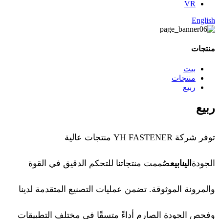
VR
English
منتجات
بيت
منتجات
ربيع
ربيع
توفر شركة YH FASTENER منتجات عالية
الجودة
الينابيع
صُممت منتجاتنا للتحكم الدقيق في القوة
والمرونة الموثوقة. تضمن عمليات التصنيع المتقدمة لدينا
وفحص الجودة الصارم أداءً متسقًا في مختلف التطبيقات