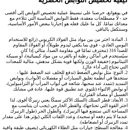
كيفية تخصيص النوابض الحصرية
في يوهوانغ، حرصنا على تبسيط عملية تخصيص النوابض إلى أقصى
حد - لا مصطلحات معقدة، فقط النوابض المناسبة التي تتلاءم مع
معداتك تمامًا. كل ما عليك فعله هو إخبارنا ببعض الأمور الأساسية،
وسنتكفل بالباقي.
1. المادة: اختر من بين مواد مثل الفولاذ الكربوني (رائع للاستخدام
اليومي العادي - قوي بما يكفي ليدوم طويلاً)، أو الفولاذ المقاوم
للصدأ 316 (محترف تمامًا في مقاومة الصدأ، مثالي إذا كان
سيُستخدم في أماكن رطبة أو بالقرب من مواد كيميائية)، أو سبيكة
التيتانيوم (خفيفة الوزن ولكنها قوية بشكل مدهش، مثالية للمعدات
التي تحتاج إلى أداء عالٍ).
2. النوع: مثل نوابض الضغط (تدفع للخلف عند الضغط عليها -
ستجدها في أنظمة تعليق السيارات أو مفصلات الأبواب)، ونوابض
التمديد (تتمدد عند سحبها، شائعة في أبواب المرآب أو الترامبولين)،
أو نوابض الالتواء (تلتوي عند تطبيق قوة عليها، عادة في مشابك
الغسيل أو مصائد الفئران).
3. الأبعاد: قطر السلك (السلك الأكثر سمكًا يعني زنبركًا أقوى، لذا
اختر القوة التي تحتاجها)، والقطر الخارجي (يجب أن يتناسب مع
المساحة التي ستضع فيها الزنبرك)، والطول الحر (طول الزنبرك
عندما لا يتم دفعه أو سحبه)، وعدد اللفات الكلي (يؤثر هذا على مقدار
تمدد الزنبرك أو انضغاطه).
4. معالجة السطح: خيارات مثل الطلاء الكهربائي (يضيف طبقة واقية