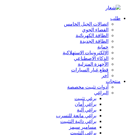
طلب
اتصالات الجيل الخامس
الفضاء الجوي
الطاقة الكهربائية
الطاقة الجديدة
حماية
الإلكترونيات الاستهلاكية
الذكاء الاصطناعي
الأجهزة المنزلية
قطع غيار السيارات
آخر
منتجات
أدوات تثبيت مخصصة
البراغي
برغي تثبيت
براغي أمان
براغي آلية
براغي مانعة للتسرب
براغي ذاتية التثبيت
مسامير سيمز
براغي التثبيت