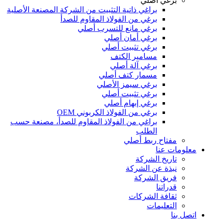
برغي أصلي
براغي ذاتية التثبيت من الشركة المصنعة الأصلية
برغي من الفولاذ المقاوم للصدأ
برغي مانع للتسرب أصلي
برغي أمان أصلي
برغي تثبيت أصلي
مسامير الكتف
برغي آلة أصلي
مسمار كتف أصلي
برغي سيمز الأصلي
برغي تثبيت أصلي
برغي إبهام أصلي
برغي من الفولاذ الكربوني OEM
براغي من الفولاذ المقاوم للصدأ، مصنعة حسب
الطلب
مفتاح ربط أصلي
معلومات عنا
تاريخ الشركة
نبذة عن الشركة
فريق الشركة
قدراتنا
ثقافة الشركات
التعليمات
اتصل بنا