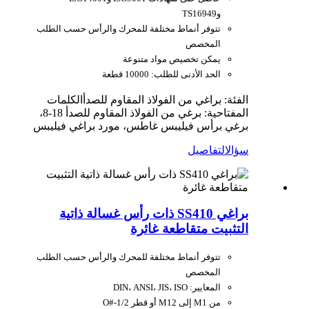
وTS16949
تتوفر أنماط مختلفة للمحرك والرأس حسب الطلب
المخصص
يمكن تخصيص مواد متنوعة
الحد الأدنى للطلب: 10000 قطعة
الفئة: براغي من الفولاذ المقاوم للصدأ
الكلمات
المفتاحية: برغي من الفولاذ المقاوم للصدأ 18-8،
برغي برأس فيليبس غاطس، مورد براغي فيليبس
سؤال
التفاصيل
براغي SS410 ذات رأس غسالة ذاتية
التثبيت متقاطعة غائرة
تتوفر أنماط مختلفة للمحرك والرأس حسب الطلب
المخصص
المعايير: DIN، ANSI، JIS، ISO
من M1 إلى M12 أو قطر O#-1/2