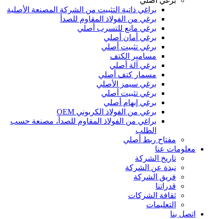
برغي أصلي
براغي ذاتية التثبيت من الشركة المصنعة الأصلية
برغي من الفولاذ المقاوم للصدأ
برغي مانع للتسرب أصلي
برغي أمان أصلي
برغي تثبيت أصلي
مسامير الكتف
برغي آلة أصلي
مسمار كتف أصلي
برغي سيمز الأصلي
برغي تثبيت أصلي
برغي إبهام أصلي
برغي من الفولاذ الكربوني OEM
براغي من الفولاذ المقاوم للصدأ، مصنعة حسب
الطلب
مفتاح ربط أصلي
معلومات عنا
تاريخ الشركة
نبذة عن الشركة
فريق الشركة
قدراتنا
ثقافة الشركات
التعليمات
اتصل بنا