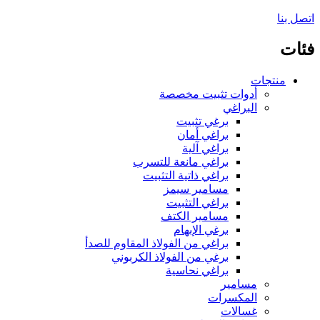
اتصل بنا
فئات
منتجات
أدوات تثبيت مخصصة
البراغي
برغي تثبيت
براغي أمان
براغي آلية
براغي مانعة للتسرب
براغي ذاتية التثبيت
مسامير سيمز
براغي التثبيت
مسامير الكتف
برغي الإبهام
براغي من الفولاذ المقاوم للصدأ
برغي من الفولاذ الكربوني
براغي نحاسية
مسامير
المكسرات
غسالات