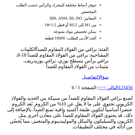
تتوفر أنماط مختلفة للمحرك والرأس حسب الطلب
المخصص
المعايير: DIN، ANSI، JIS، ISO
من M1 إلى M12 أو قطر O#-1/2
يمكن تخصيص مواد متنوعة
الحد الأدنى للطلب: 10000 قطعة
الفئة: براغي من الفولاذ المقاوم للصدأ
الكلمات
المفتاحية: براغي من الفولاذ المقاوم للصدأ 18-8،
براغي برأس مسطح بوزي، براغي بوزيدريف،
مثبتات من الفولاذ المقاوم للصدأ
سؤال
التفاصيل
6
5
4
3
2
1
التالي >
>>
الصفحة 1 / 6
تُصنع براغي الفولاذ المقاوم للصدأ من سبيكة من الحديد والفولاذ
الكربوني تحتوي على ما لا يقل عن 10% من الكروم. يُعد الكروم
عنصراً أساسياً لتكوين طبقة أكسيد واقية تمنع الصدأ. بالإضافة إلى
ذلك، قد يحتوي الفولاذ المقاوم للصدأ على معادن أخرى مثل
الكربون والسيليكون والنيكل والموليبدينوم والمنغنيز، مما يُحسّن
من أدائه في مختلف التطبيقات.