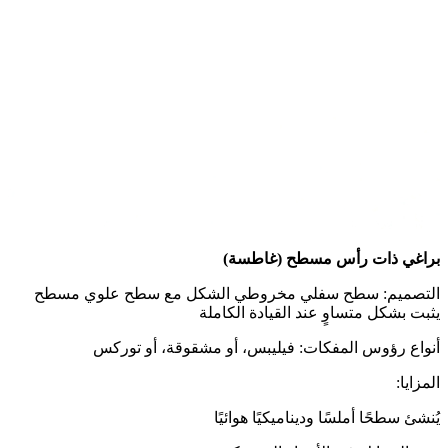
براغي ذات رأس مسطح (غاطسة)
التصميم: سطح سفلي مخروطي الشكل مع سطح علوي مسطح
يثبت بشكل متساوٍ عند القيادة الكاملة
أنواع رؤوس المفكات: فيليبس، أو مشقوقة، أو توركس
المزايا:
يُنشئ سطحًا أملسًا وديناميكيًا هوائيًا