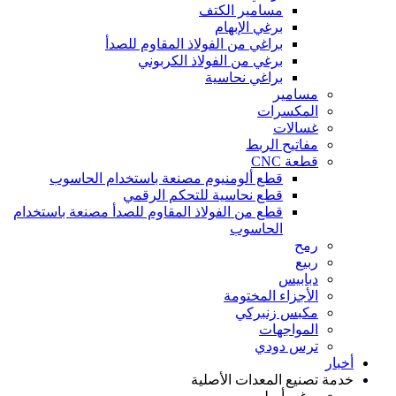
مسامير الكتف
برغي الإبهام
براغي من الفولاذ المقاوم للصدأ
برغي من الفولاذ الكربوني
براغي نحاسية
مسامير
المكسرات
غسالات
مفاتيح الربط
قطعة CNC
قطع ألومنيوم مصنعة باستخدام الحاسوب
قطع نحاسية للتحكم الرقمي
قطع من الفولاذ المقاوم للصدأ مصنعة باستخدام
الحاسوب
رمح
ربيع
دبابيس
الأجزاء المختومة
مكبس زنبركي
المواجهات
ترس دودي
أخبار
خدمة تصنيع المعدات الأصلية