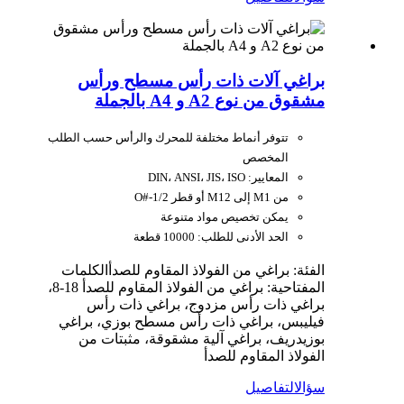
براغي آلات ذات رأس مسطح ورأس
مشقوق من نوع A2 و A4 بالجملة
تتوفر أنماط مختلفة للمحرك والرأس حسب الطلب
المخصص
المعايير: DIN، ANSI، JIS، ISO
من M1 إلى M12 أو قطر O#-1/2
يمكن تخصيص مواد متنوعة
الحد الأدنى للطلب: 10000 قطعة
الفئة: براغي من الفولاذ المقاوم للصدأ
الكلمات
المفتاحية: براغي من الفولاذ المقاوم للصدأ 18-8،
براغي ذات رأس مزدوج، براغي ذات رأس
فيليبس، براغي ذات رأس مسطح بوزي، براغي
بوزيدريف، براغي آلية مشقوقة، مثبتات من
الفولاذ المقاوم للصدأ
سؤال
التفاصيل