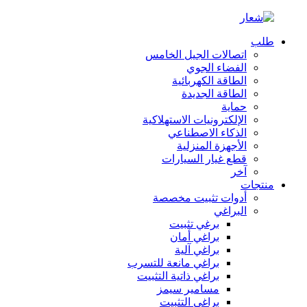
طلب
اتصالات الجيل الخامس
الفضاء الجوي
الطاقة الكهربائية
الطاقة الجديدة
حماية
الإلكترونيات الاستهلاكية
الذكاء الاصطناعي
الأجهزة المنزلية
قطع غيار السيارات
آخر
منتجات
أدوات تثبيت مخصصة
البراغي
برغي تثبيت
براغي أمان
براغي آلية
براغي مانعة للتسرب
براغي ذاتية التثبيت
مسامير سيمز
براغي التثبيت