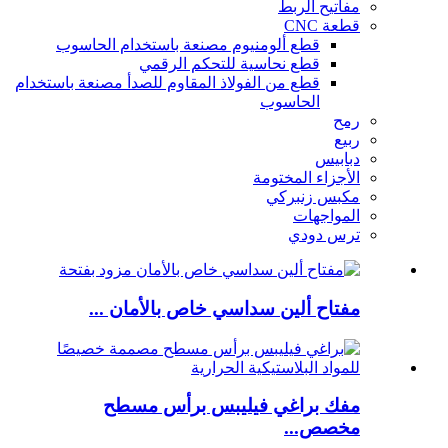
مفاتيح الربط
قطعة CNC
قطع ألومنيوم مصنعة باستخدام الحاسوب
قطع نحاسية للتحكم الرقمي
قطع من الفولاذ المقاوم للصدأ مصنعة باستخدام
الحاسوب
رمح
ربيع
دبابيس
الأجزاء المختومة
مكبس زنبركي
المواجهات
ترس دودي
مفتاح ألين سداسي خاص بالأمان ...
مفك براغي فيليبس برأس مسطح
مخصص...