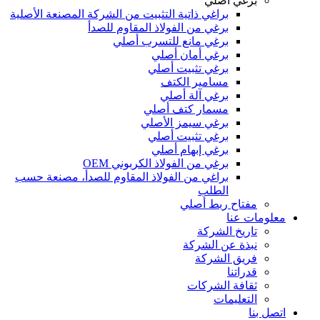
برغي أصلي
براغي ذاتية التثبيت من الشركة المصنعة الأصلية
برغي من الفولاذ المقاوم للصدأ
برغي مانع للتسرب أصلي
برغي أمان أصلي
برغي تثبيت أصلي
مسامير الكتف
برغي آلة أصلي
مسمار كتف أصلي
برغي سيمز الأصلي
برغي تثبيت أصلي
برغي إبهام أصلي
برغي من الفولاذ الكربوني OEM
براغي من الفولاذ المقاوم للصدأ، مصنعة حسب
الطلب
مفتاح ربط أصلي
معلومات عنا
تاريخ الشركة
نبذة عن الشركة
فريق الشركة
قدراتنا
ثقافة الشركات
التعليمات
اتصل بنا