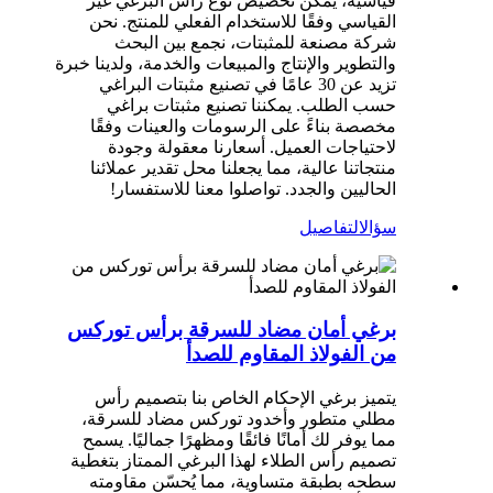
قياسية، يمكن تخصيص نوع رأس البرغي غير
القياسي وفقًا للاستخدام الفعلي للمنتج. نحن
شركة مصنعة للمثبتات، نجمع بين البحث
والتطوير والإنتاج والمبيعات والخدمة، ولدينا خبرة
تزيد عن 30 عامًا في تصنيع مثبتات البراغي
حسب الطلب. يمكننا تصنيع مثبتات براغي
مخصصة بناءً على الرسومات والعينات وفقًا
لاحتياجات العميل. أسعارنا معقولة وجودة
منتجاتنا عالية، مما يجعلنا محل تقدير عملائنا
الحاليين والجدد. تواصلوا معنا للاستفسار!
سؤال
التفاصيل
برغي أمان مضاد للسرقة برأس توركس
من الفولاذ المقاوم للصدأ
يتميز برغي الإحكام الخاص بنا بتصميم رأس
مطلي متطور وأخدود توركس مضاد للسرقة،
مما يوفر لك أمانًا فائقًا ومظهرًا جماليًا. يسمح
تصميم رأس الطلاء لهذا البرغي الممتاز بتغطية
سطحه بطبقة متساوية، مما يُحسّن مقاومته