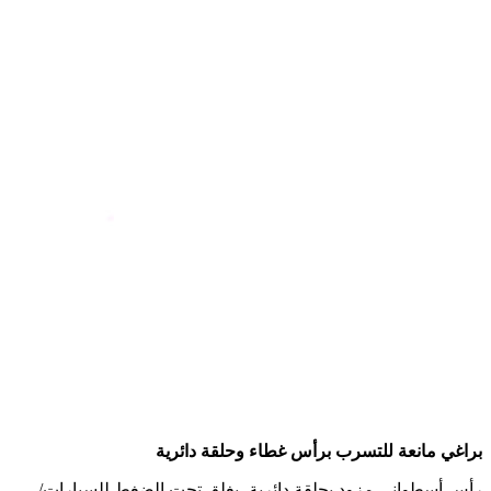
براغي مانعة للتسرب برأس غطاء وحلقة دائرية
رأس أسطواني مزود بحلقة دائرية، يغلق تحت الضغط للسيارات/