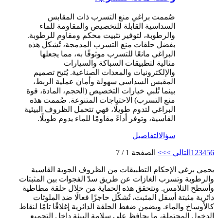
صُممت براغي منع التسرب ذات المقابس
السداسية القابلة للتخصيص والمقاومة للماء
والرطوبة، لتوفير تثبيت محكم ومقاوم للرطوبة.
بفضل حلقات منع التسرب المدمجة، تُشكل هذه
البراغي مانعًا للتسرب موثوقًا به، مما يجعلها
مثالية لتطبيقات السباكة والسيارات
والإلكترونيات والمعدات الصناعية. يُتيح تصميم
المقبس السداسي سهولة وأمان عملية الربط،
بينما تُلبي خيارات التخصيص (الحجم، المادة، قوة
منع التسرب) الاحتياجات المتنوعة. صُممت هذه
البراغي لتدوم طويلًا، فهي تتحمل الظروف البيئية
القاسية، وتوفر أداءً مقاومًا للماء يدوم طويلًا.
سؤال
التفاصيل
6
5
4
3
2
1
التالي >
>>
الصفحة 1 / 7
يحمي برغي الإحكام التطبيقات من الظروف الجوية القاسية
والرطوبة وتسرب الغازات عن طريق سدّ الفجوات بين المثبتات
وأسطح التلامس. وتتحقق هذه الحماية من خلال حلقة مطاطية
دائرية مثبتة أسفل المثبت، تُشكّل حاجزًا فعالًا ضد الملوثات
كالأوساخ والماء. ويضمن ضغط الحلقة الدائرية إغلاقًا تامًا لنقاط
الدخول المحتملة، ما يحافظ على سلامة البيئة داخل التجميع