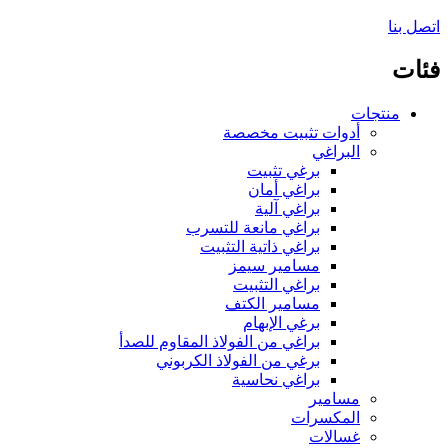
اتصل بنا
فئات
منتجات
أدوات تثبيت مخصصة
البراغي
برغي تثبيت
براغي أمان
براغي آلية
براغي مانعة للتسرب
براغي ذاتية التثبيت
مسامير سيمز
براغي التثبيت
مسامير الكتف
برغي الإبهام
براغي من الفولاذ المقاوم للصدأ
برغي من الفولاذ الكربوني
براغي نحاسية
مسامير
المكسرات
غسالات