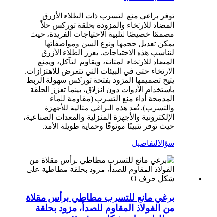
توفر براغي منع التسرب ذات الطلاء الأزرق
المضاد للارتخاء والمزودة بحلقة توركس حلاً
مصممًا خصيصًا لتلبية الاحتياجات الفريدة، حيث
يمكن تعديل حجمها ونوع السن ومواصفاتها
لتناسب هذه الاحتياجات. يعزز الطلاء الأزرق
المضاد للارتخاء المتانة، ويقاوم التآكل، ويمنع
الارتخاء حتى في البيئات التي تتعرض للاهتزازات.
يتيح تصميمها المزود بفتحة توركس سهولة الربط
باستخدام الأدوات دون انزلاق، بينما تعزز الحلقة
المدمجة أداء منع التسرب (مقاومة للماء
والتسرب). تُعد هذه البراغي مثالية للأجهزة
الإلكترونية والأجهزة المنزلية والمعدات الصناعية،
حيث توفر تثبيتًا موثوقًا وحماية طويلة الأمد.
سؤال
التفاصيل
برغي مانع للتسرب مطاطي برأس مقلاة
من الفولاذ المقاوم للصدأ، مزود بحلقة