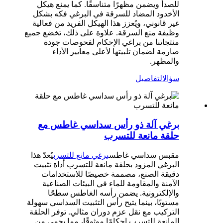
للصدأ ويضمن مظهرًا متناسقًا. كما يمنع هيكل
الأخدود المضاد للسرقة في البرغي فكه بشكل
غير قانوني، ويُعزز هذا الهيكل الفريد من فعالية
وظيفة منع السرقة. علاوة على ذلك، تخضع جميع
منتجاتنا من براغي الإحكام لفحوصات جودة
صارمة لضمان تلبيتها لأعلى معايير الأداء
والمظهر.
سؤال
التفاصيل
برغي آلة ذو رأس سداسي غاطس مع
حلقة مانعة للتسرب
مقبس سداسي غاطس
برغي مانع للتسرب
يُعدّ هذا
البرغي المزود بحلقة مانعة للتسرب أداة تثبيت
دقيقة الصنع، مصممة خصيصًا للاستخدامات
الآمنة والمقاومة للماء في البيئات الصناعية
والإلكترونية. يضمن رأسه الغاطس سطحًا
مستويًا، بينما يتيح رأس التثبيت السداسي سهولة
التركيب مع نقل عزم دوران مثالي. توفر الحلقة
المانعة للتسرب إحكامًا موثوقًا، مما يحمي من