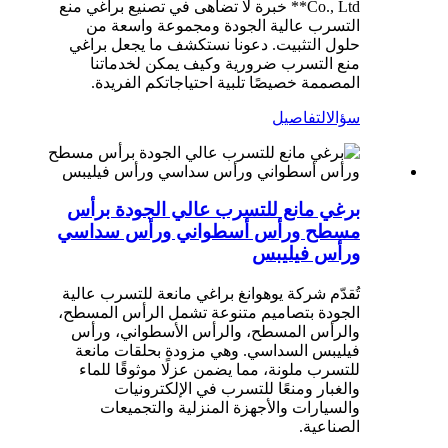
Co., Ltd** خبرة لا تضاهى في تصنيع براغي منع
التسرب عالية الجودة ومجموعة واسعة من
حلول التثبيت. دعونا نستكشف ما يجعل براغي
منع التسرب ضرورية وكيف يمكن لخدماتنا
المصممة خصيصًا تلبية احتياجاتكم الفريدة.
سؤال
التفاصيل
برغي مانع للتسرب عالي الجودة برأس
مسطح ورأس أسطواني ورأس سداسي
ورأس فيليبس
تُقدّم شركة يوهوانغ براغي مانعة للتسرب عالية
الجودة بتصاميم متنوعة تشمل الرأس المسطح،
والرأس المسطح، والرأس الأسطواني، ورأس
فيليبس السداسي. وهي مزودة بحلقات مانعة
للتسرب ملونة، مما يضمن عزلًا موثوقًا للماء
والغبار ومنعًا للتسرب في الإلكترونيات
والسيارات والأجهزة المنزلية والتجميعات
الصناعية.