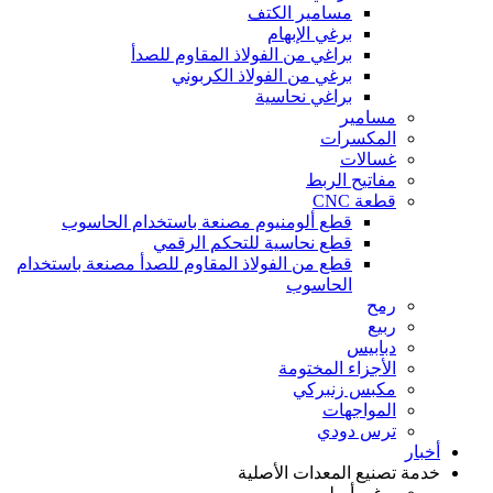
مسامير الكتف
برغي الإبهام
براغي من الفولاذ المقاوم للصدأ
برغي من الفولاذ الكربوني
براغي نحاسية
مسامير
المكسرات
غسالات
مفاتيح الربط
قطعة CNC
قطع ألومنيوم مصنعة باستخدام الحاسوب
قطع نحاسية للتحكم الرقمي
قطع من الفولاذ المقاوم للصدأ مصنعة باستخدام
الحاسوب
رمح
ربيع
دبابيس
الأجزاء المختومة
مكبس زنبركي
المواجهات
ترس دودي
أخبار
خدمة تصنيع المعدات الأصلية