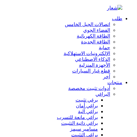
طلب
اتصالات الجيل الخامس
الفضاء الجوي
الطاقة الكهربائية
الطاقة الجديدة
حماية
الإلكترونيات الاستهلاكية
الذكاء الاصطناعي
الأجهزة المنزلية
قطع غيار السيارات
آخر
منتجات
أدوات تثبيت مخصصة
البراغي
برغي تثبيت
براغي أمان
براغي آلية
براغي مانعة للتسرب
براغي ذاتية التثبيت
مسامير سيمز
براغي التثبيت