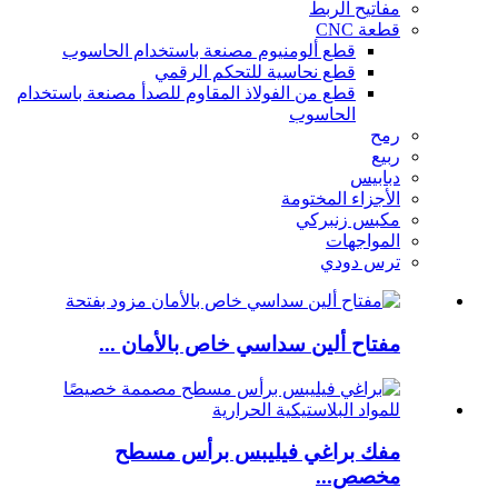
مفاتيح الربط
قطعة CNC
قطع ألومنيوم مصنعة باستخدام الحاسوب
قطع نحاسية للتحكم الرقمي
قطع من الفولاذ المقاوم للصدأ مصنعة باستخدام
الحاسوب
رمح
ربيع
دبابيس
الأجزاء المختومة
مكبس زنبركي
المواجهات
ترس دودي
مفتاح ألين سداسي خاص بالأمان ...
مفك براغي فيليبس برأس مسطح
مخصص...