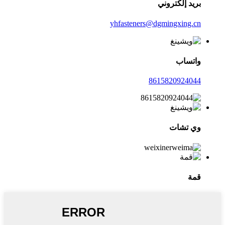
بريد إلكتروني
yhfasteners@dgmingxing.cn
واتساب
8615820924044
وي تشات
قمة