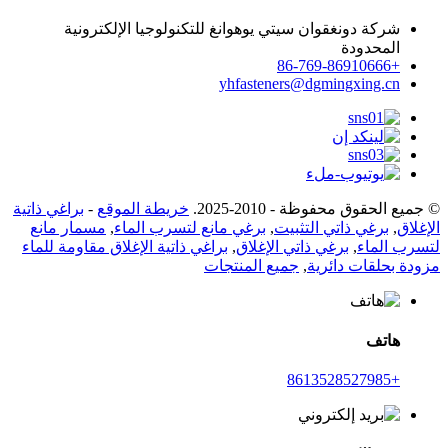
شركة دونغقوان سيتي يوهوانغ للتكنولوجيا الإلكترونية
المحدودة
+86-769-86910666
yhfasteners@dgmingxing.cn
© جميع الحقوق محفوظة - 2010-2025.
خريطة الموقع
-
براغي ذاتية
الإغلاق
,
برغي ذاتي التثبيت
,
برغي مانع لتسرب الماء
,
مسمار مانع
لتسرب الماء
,
برغي ذاتي الإغلاق
,
براغي ذاتية الإغلاق مقاومة للماء
مزودة بحلقات دائرية
,
جميع المنتجات
هاتف
+8613528527985