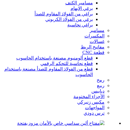
مسامير الكتف
برغي الإبهام
براغي من الفولاذ المقاوم للصدأ
برغي من الفولاذ الكربوني
براغي نحاسية
مسامير
المكسرات
غسالات
مفاتيح الربط
قطعة CNC
قطع ألومنيوم مصنعة باستخدام الحاسوب
قطع نحاسية للتحكم الرقمي
قطع من الفولاذ المقاوم للصدأ مصنعة باستخدام
الحاسوب
رمح
ربيع
دبابيس
الأجزاء المختومة
مكبس زنبركي
المواجهات
ترس دودي