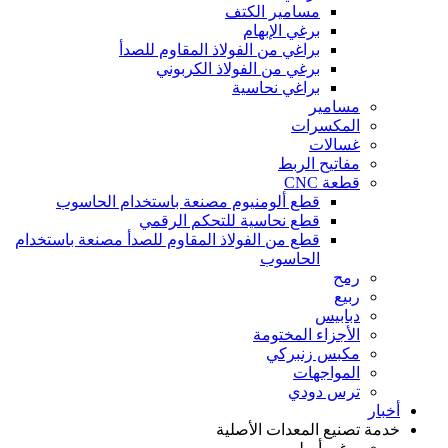
مسامير الكتف
برغي الإبهام
براغي من الفولاذ المقاوم للصدأ
برغي من الفولاذ الكربوني
براغي نحاسية
مسامير
المكسرات
غسالات
مفاتيح الربط
قطعة CNC
قطع ألومنيوم مصنعة باستخدام الحاسوب
قطع نحاسية للتحكم الرقمي
قطع من الفولاذ المقاوم للصدأ مصنعة باستخدام
الحاسوب
رمح
ربيع
دبابيس
الأجزاء المختومة
مكبس زنبركي
المواجهات
ترس دودي
أخبار
خدمة تصنيع المعدات الأصلية