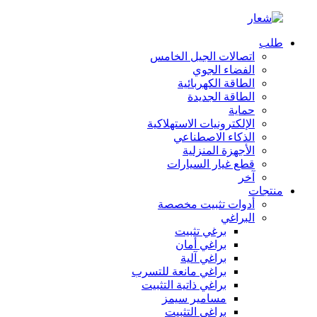
طلب
اتصالات الجيل الخامس
الفضاء الجوي
الطاقة الكهربائية
الطاقة الجديدة
حماية
الإلكترونيات الاستهلاكية
الذكاء الاصطناعي
الأجهزة المنزلية
قطع غيار السيارات
آخر
منتجات
أدوات تثبيت مخصصة
البراغي
برغي تثبيت
براغي أمان
براغي آلية
براغي مانعة للتسرب
براغي ذاتية التثبيت
مسامير سيمز
براغي التثبيت