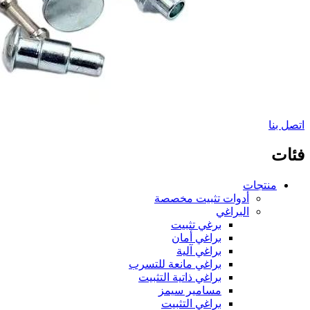
اتصل بنا
فئات
منتجات
أدوات تثبيت مخصصة
البراغي
برغي تثبيت
براغي أمان
براغي آلية
براغي مانعة للتسرب
براغي ذاتية التثبيت
مسامير سيمز
براغي التثبيت