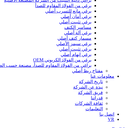
براغي ذاتية التثبيت من الشركة المصنعة الأصلية
برغي من الفولاذ المقاوم للصدأ
برغي مانع للتسرب أصلي
برغي أمان أصلي
برغي تثبيت أصلي
مسامير الكتف
برغي آلة أصلي
مسمار كتف أصلي
برغي سيمز الأصلي
برغي تثبيت أصلي
برغي إبهام أصلي
برغي من الفولاذ الكربوني OEM
براغي من الفولاذ المقاوم للصدأ، مصنعة حسب ال
مفتاح ربط أصلي
معلومات عنا
تاريخ الشركة
نبذة عن الشركة
فريق الشركة
قدراتنا
ثقافة الشركات
التعليمات
اتصل بنا
VR