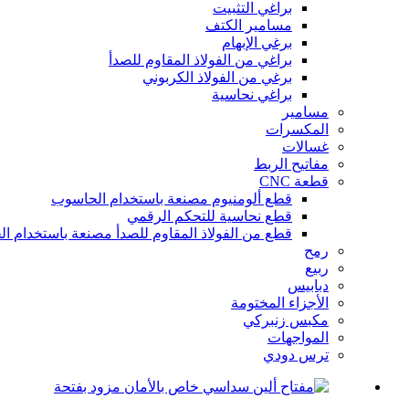
براغي التثبيت
مسامير الكتف
برغي الإبهام
براغي من الفولاذ المقاوم للصدأ
برغي من الفولاذ الكربوني
براغي نحاسية
مسامير
المكسرات
غسالات
مفاتيح الربط
قطعة CNC
قطع ألومنيوم مصنعة باستخدام الحاسوب
قطع نحاسية للتحكم الرقمي
قطع من الفولاذ المقاوم للصدأ مصنعة باستخدام ا
رمح
ربيع
دبابيس
الأجزاء المختومة
مكبس زنبركي
المواجهات
ترس دودي