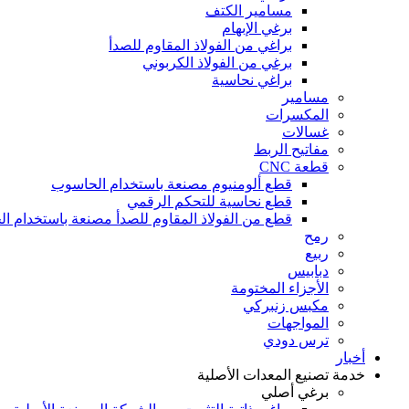
مسامير الكتف
برغي الإبهام
براغي من الفولاذ المقاوم للصدأ
برغي من الفولاذ الكربوني
براغي نحاسية
مسامير
المكسرات
غسالات
مفاتيح الربط
قطعة CNC
قطع ألومنيوم مصنعة باستخدام الحاسوب
قطع نحاسية للتحكم الرقمي
قطع من الفولاذ المقاوم للصدأ مصنعة باستخدام ا
رمح
ربيع
دبابيس
الأجزاء المختومة
مكبس زنبركي
المواجهات
ترس دودي
أخبار
خدمة تصنيع المعدات الأصلية
برغي أصلي