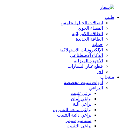
طلب
اتصالات الجيل الخامس
الفضاء الجوي
الطاقة الكهربائية
الطاقة الجديدة
حماية
الإلكترونيات الاستهلاكية
الذكاء الاصطناعي
الأجهزة المنزلية
قطع غيار السيارات
آخر
منتجات
أدوات تثبيت مخصصة
البراغي
برغي تثبيت
براغي أمان
براغي آلية
براغي مانعة للتسرب
براغي ذاتية التثبيت
مسامير سيمز
براغي التثبيت