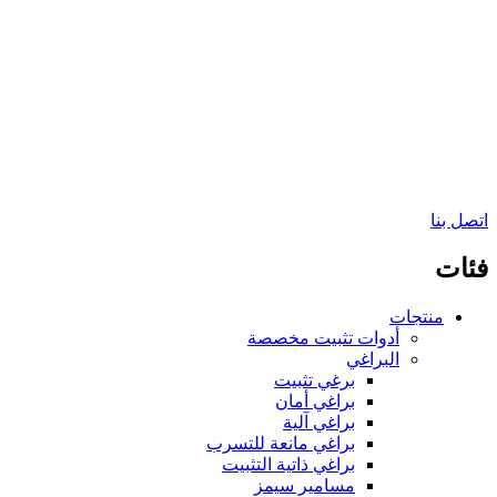
اتصل بنا
فئات
منتجات
أدوات تثبيت مخصصة
البراغي
برغي تثبيت
براغي أمان
براغي آلية
براغي مانعة للتسرب
براغي ذاتية التثبيت
مسامير سيمز