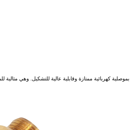
كة YH FASTENER قطعًا نحاسية بتقنية CNC تتميز بموصلية كهربائية ممتازة وقابلية عالية ل