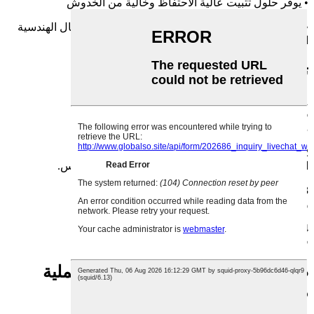
• يوفر حلول تثبيت عالية الاحتفاظ وخالية من الخدوش
• فعال على الأعمدة غير المنشورية بما في ذلك الأشكال الهندسية
اللامركزية أو المائلة
تطبيق براغي التثبيت
1. أنظمة النقل الميكانيكية
قم بتثبيت موضع التروس والبكرات والأعمدة.
محاذاة وتثبيت الوصلات.
2. صناعة السيارات
التثبيت المحوري لعجلات القيادة ومكونات علبة التروس.
3. المعدات الإلكترونية
وضع عدسات الأجهزة البصرية بعد الضبط.
4. المعدات الطبية
قفل مؤقت للأقواس القابلة للتعديل.
طلب براغي التثبيت من يوهوانغ - عملية
مبسطة