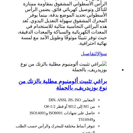
الرأس الأسطواني المشقوق بمقاومة ممتازة
للتآكل وتوصيل كهربائي فائق. يضمن الرأس
الأسطواني تحديد الموضع بدقة، بينما يوفر
المحرك المشقوق سهولة التعديل اليدوي. تُعد
هذه البراغي النحاسية مثالية للاستخدام في
المعدات الكهربائية والسباكة والمعدات الدقيقة،
حيث توفر تثبيتًا موثوقًا وطويل الأمد مع لمسة
نهائية احترافية.
سؤال
التفاصيل
براغي تثبيت ألومنيوم مطلية بالزنك من
نوع بوزيدريف، بالجملة
المعايير: DIN، ANSI، JIS، ISO
من M1 إلى M12 أو قطر O#-1/2
حاصل على شهادات ISO9001 وISO14001
وTS16949
تتوفر أنماط مختلفة للمحرك والرأس حسب الطلب
المخصص