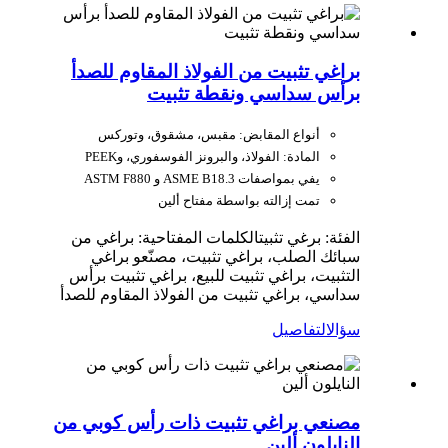
براغي تثبيت من الفولاذ المقاوم للصدأ
برأس سداسي ونقطة تثبيت
أنواع المقابض: مقبس، مشقوق، وتوركس
المادة: الفولاذ، والبرونز الفوسفوري، وPEEK
يفي بمواصفات ASME B18.3 و ASTM F880
تمت إزالته بواسطة مفتاح ألين
الفئة: برغي تثبيت
الكلمات المفتاحية: براغي من
سبائك الصلب، براغي تثبيت، مصنّعو براغي
التثبيت، براغي تثبيت للبيع، براغي تثبيت برأس
سداسي، براغي تثبيت من الفولاذ المقاوم للصدأ
سؤال
التفاصيل
مصنعي براغي تثبيت ذات رأس كوبي من
النايلون ألين