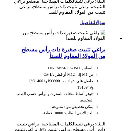
الفئة: برغي تثبيت
الكلمات المفتاحية: مصنّعو براغي
التثبيت، براغي تثبيت ذات رأس مسطح، براغي
تثبيت من الفولاذ المقاوم للصدأ
سؤال
التفاصيل
براغي تثبيت صغيرة ذات رأس مسطح
من الفولاذ المقاوم للصدأ
المعايير: DIN، ANSI، JIS، ISO
من M1 إلى M12 أو قطر O#-1/2
حاصل على شهادات ISO9001 وISO14001
وTS16949
تتوفر أنماط مختلفة للمحرك والرأس حسب الطلب
المخصص
يمكن تخصيص مواد متنوعة
الحد الأدنى للطلب: 10000 قطعة
الفئة: برغي تثبيت
الكلمات المفتاحية: براغي تثبيت
ذات رأس مسطح، براغي تثبيت M5، براغي تثبيت