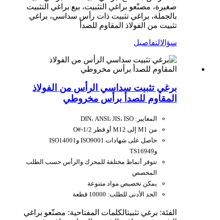
صغيرة، مصنّعو براغي التثبيت، بيع براغي التثبيت
بالجملة، براغي تثبيت ذات رأس سداسي، براغي
تثبيت من الفولاذ المقاوم للصدأ
سؤال
التفاصيل
برغي تثبيت سداسي الرأس من الفولاذ
المقاوم للصدأ برأس مخروطي
المعايير: DIN، ANSI، JIS، ISO
من M1 إلى M12 أو قطر O#-1/2
حاصل على شهادات ISO9001 وISO14001
وTS16949
تتوفر أنماط مختلفة للمحرك والرأس حسب الطلب
المخصص
يمكن تخصيص مواد متنوعة
الحد الأدنى للطلب: 10000 قطعة
الفئة: برغي تثبيت
الكلمات المفتاحية: مصنّعو براغي