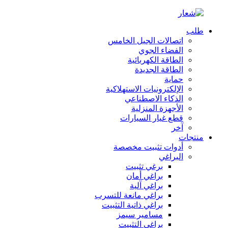
طلب
اتصالات الجيل الخامس
الفضاء الجوي
الطاقة الكهربائية
الطاقة الجديدة
حماية
الإلكترونيات الاستهلاكية
الذكاء الاصطناعي
الأجهزة المنزلية
قطع غيار السيارات
آخر
منتجات
أدوات تثبيت مخصصة
البراغي
برغي تثبيت
براغي أمان
براغي آلية
براغي مانعة للتسرب
براغي ذاتية التثبيت
مسامير سيمز
براغي التثبيت