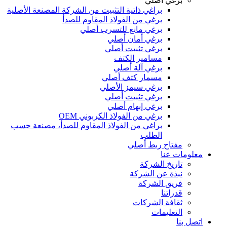
برغي أصلي
براغي ذاتية التثبيت من الشركة المصنعة الأصلية
برغي من الفولاذ المقاوم للصدأ
برغي مانع للتسرب أصلي
برغي أمان أصلي
برغي تثبيت أصلي
مسامير الكتف
برغي آلة أصلي
مسمار كتف أصلي
برغي سيمز الأصلي
برغي تثبيت أصلي
برغي إبهام أصلي
برغي من الفولاذ الكربوني OEM
براغي من الفولاذ المقاوم للصدأ، مصنعة حسب
الطلب
مفتاح ربط أصلي
معلومات عنا
تاريخ الشركة
نبذة عن الشركة
فريق الشركة
قدراتنا
ثقافة الشركات
التعليمات
اتصل بنا