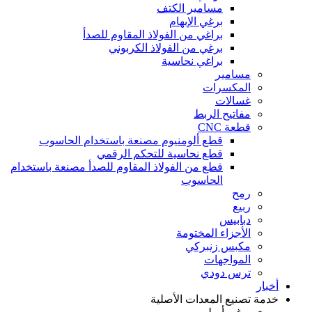
مسامير الكتف
برغي الإبهام
براغي من الفولاذ المقاوم للصدأ
برغي من الفولاذ الكربوني
براغي نحاسية
مسامير
المكسرات
غسالات
مفاتيح الربط
قطعة CNC
قطع ألومنيوم مصنعة باستخدام الحاسوب
قطع نحاسية للتحكم الرقمي
قطع من الفولاذ المقاوم للصدأ مصنعة باستخدام
الحاسوب
رمح
ربيع
دبابيس
الأجزاء المختومة
مكبس زنبركي
المواجهات
ترس دودي
أخبار
خدمة تصنيع المعدات الأصلية