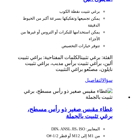
برغي تثبيت نقطة الكوب
يمكن تجميعها وتفكيكها بسرعة أكبر من الخيوط
الدقيقة
يمكن استخدامها للبكرات أو التروس أو غيرها من
الأجزاء
تتوفر خيارات التخصيص
الفئة: برغي تثبيت
الكلمات المفتاحية: براغي تثبيت
ألين، براغي تثبيت برأس مدبب، براغي تثبيت
نايلون، مصنّعو براغي التثبيت
سؤال
التفاصيل
غطاء مقبس صغير ذو رأس مسطح،
برغي تثبيت بالجملة
المعايير: DIN، ANSI، JIS، ISO
من M1 إلى M12 أو قطر O#-1/2