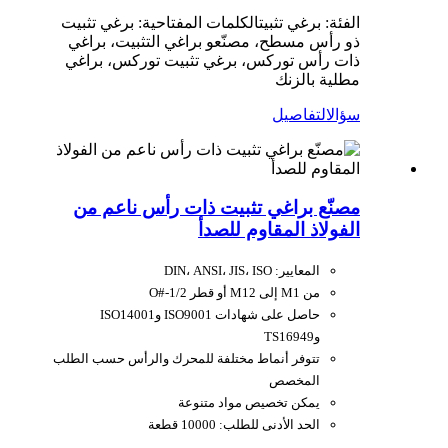
الفئة: برغي تثبيت
الكلمات المفتاحية: برغي تثبيت
ذو رأس مسطح، مصنّعو براغي التثبيت، براغي
ذات رأس توركس، برغي تثبيت توركس، براغي
مطلية بالزنك
سؤال
التفاصيل
مصنّع براغي تثبيت ذات رأس ناعم من
الفولاذ المقاوم للصدأ
المعايير: DIN، ANSI، JIS، ISO
من M1 إلى M12 أو قطر O#-1/2
حاصل على شهادات ISO9001 وISO14001
وTS16949
تتوفر أنماط مختلفة للمحرك والرأس حسب الطلب
المخصص
يمكن تخصيص مواد متنوعة
الحد الأدنى للطلب: 10000 قطعة