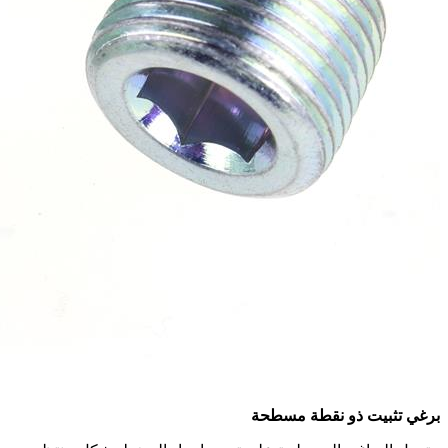
برغي تثبيت ذو نقطة مسطحة