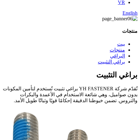
VR
English
منتجات
بيت
منتجات
البراغي
براغي التثبيت
براغي التثبيت
تُقدّم شركة YH FASTENER براغي تثبيت تُستخدم لتأمين المكونات
بدون صواميل، وهي شائعة الاستخدام في الأعمدة والبكرات
والتروس. تضمن خيوطنا الدقيقة إحكامًا قويًا وثباتًا طويل الأمد.