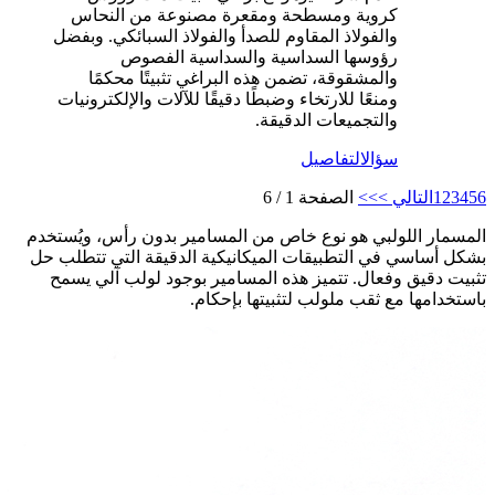
كروية ومسطحة ومقعرة مصنوعة من النحاس
والفولاذ المقاوم للصدأ والفولاذ السبائكي. وبفضل
رؤوسها السداسية والسداسية الفصوص
والمشقوقة، تضمن هذه البراغي تثبيتًا محكمًا
ومنعًا للارتخاء وضبطًا دقيقًا للآلات والإلكترونيات
والتجميعات الدقيقة.
سؤال
التفاصيل
6
5
4
3
2
1
التالي >
>>
الصفحة 1 / 6
المسمار اللولبي هو نوع خاص من المسامير بدون رأس، ويُستخدم
بشكل أساسي في التطبيقات الميكانيكية الدقيقة التي تتطلب حل
تثبيت دقيق وفعال. تتميز هذه المسامير بوجود لولب آلي يسمح
باستخدامها مع ثقب ملولب لتثبيتها بإحكام.