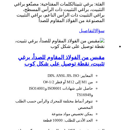
الفئة: برغي تثبيت
الكلمات المفتاحية: مصنّعو براغي
التثبيت، براغي التثبيت ذات الرأس المسطح،
براغي التثبيت ذات الرأس الناعم، براغي التثبيت
المصنوعة من الفولاذ المقاوم للصدأ
سؤال
التفاصيل
مقبس من الفولاذ المقاوم للصدأ، برغي
تثبيت، نقطة توصيل على شكل كوب
المعايير: DIN، ANSI، JIS، ISO
من M1 إلى M12 أو قطر O#-1/2
حاصل على شهادات ISO9001 وISO14001
وTS16949
تتوفر أنماط مختلفة للمحرك والرأس حسب الطلب
المخصص
يمكن تخصيص مواد متنوعة
الحد الأدنى للطلب: 10000 قطعة