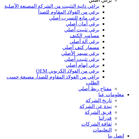
برغي أصلي
براغي ذاتية التثبيت من الشركة المصنعة الأصلية
برغي من الفولاذ المقاوم للصدأ
برغي مانع للتسرب أصلي
برغي أمان أصلي
برغي تثبيت أصلي
مسامير الكتف
برغي آلة أصلي
مسمار كتف أصلي
برغي سيمز الأصلي
برغي تثبيت أصلي
برغي إبهام أصلي
برغي من الفولاذ الكربوني OEM
براغي من الفولاذ المقاوم للصدأ، مصنعة حسب
الطلب
مفتاح ربط أصلي
معلومات عنا
تاريخ الشركة
نبذة عن الشركة
فريق الشركة
قدراتنا
ثقافة الشركات
التعليمات
اتصل بنا