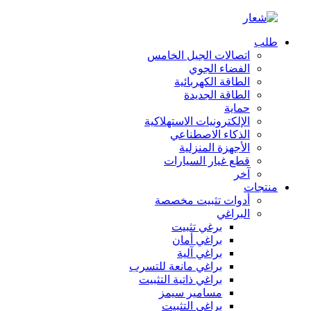
طلب
اتصالات الجيل الخامس
الفضاء الجوي
الطاقة الكهربائية
الطاقة الجديدة
حماية
الإلكترونيات الاستهلاكية
الذكاء الاصطناعي
الأجهزة المنزلية
قطع غيار السيارات
آخر
منتجات
أدوات تثبيت مخصصة
البراغي
برغي تثبيت
براغي أمان
براغي آلية
براغي مانعة للتسرب
براغي ذاتية التثبيت
مسامير سيمز
براغي التثبيت