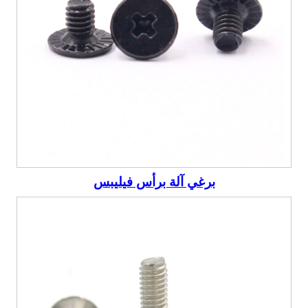
برغي آلة برأس فيليبس