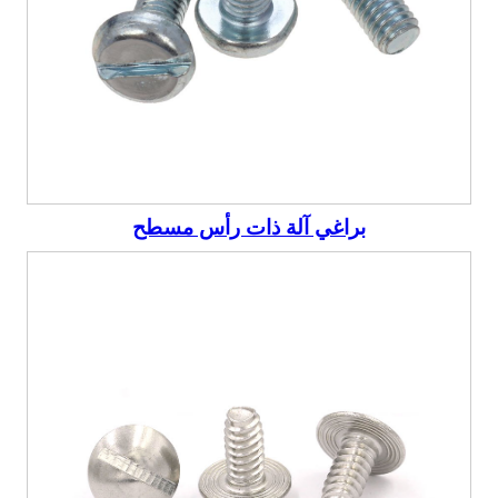
براغي آلة ذات رأس مسطح