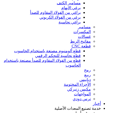
مسامير الكتف
برغي الإبهام
براغي من الفولاذ المقاوم للصدأ
برغي من الفولاذ الكربوني
براغي نحاسية
مسامير
المكسرات
غسالات
مفاتيح الربط
قطعة CNC
قطع ألومنيوم مصنعة باستخدام الحاسوب
قطع نحاسية للتحكم الرقمي
قطع من الفولاذ المقاوم للصدأ مصنعة باستخدام
الحاسوب
رمح
ربيع
دبابيس
الأجزاء المختومة
مكبس زنبركي
المواجهات
ترس دودي
أخبار
خدمة تصنيع المعدات الأصلية