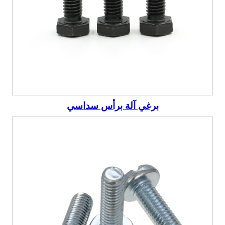
برغي آلة برأس سداسي