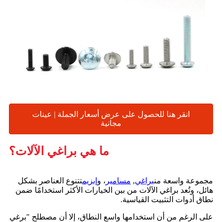
انقر هنا للحصول على عرض أسعار الجملة | عينات
مجانية
ما هي براغي الآلات؟
مجموعة واسعة من
براغي
,
مسامير
، و
إبزيم
تتنوع العناصر بشكل
هائل، وتُعد براغي الآلات من بين الخيارات الأكثر استخدامًا ضمن
نطاق أدوات التثبيت القياسية.
على الرغم من أن استخدامها واسع النطاق، إلا أن مصطلح "برغي