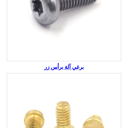
برغي آلة برأس زر