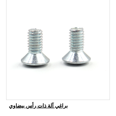
براغي آلة ذات رأس بيضاوي