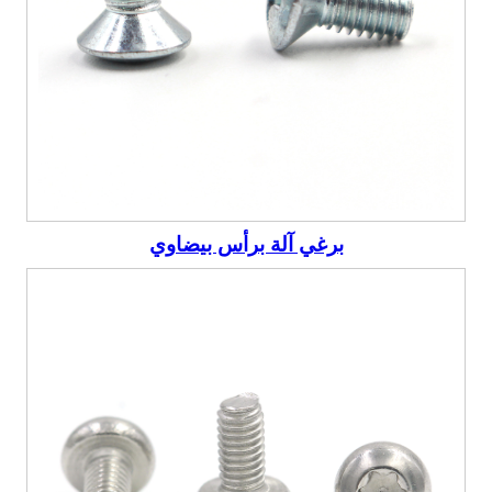
برغي آلة برأس بيضاوي