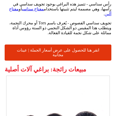
رأس سداسي - تتميز هذه البراغي بوجود تجويف سداسي في
رأسها، وهي مصممة ليتم تثبيتها باستخدام
مفتاح سداسي
أو
مفتاح
ألين
.
تجويف سداسي الفصوص - يُعرف باسم Torx أو محرك النجمة،
ويتطلب هذا المقبس ذو الشكل النجمي ذو الستة رؤوس أداة
مماثلة على شكل نجمة للقيادة الفعالة.
انقر هنا للحصول على عرض أسعار الجملة | عينات
مجانية
مبيعات رائجة: براغي آلات أصلية