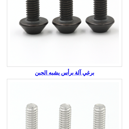
برغي آلة برأس يشبه الجبن