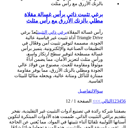
برغي تثبيت ذاتي برأس غسالة مقلاة
مطلي بالزنك الأزرق مع رأس مثلث
رأس غسالة المقلاة
برغي ذاتي التثبيت
يُعدّ برغي
Triangle Drive أداة تثبيت غير قياسية عالية
الجودة، مصممة لتوفير تثبيت آمن وفعّال في
التطبيقات الصناعية والإلكترونية. يتميز برأس
غسالة مسطحة لتوفير سطح ارتكاز واسع،
ورأس مثلث لتعزيز الأمان، مما يضمن أداءً
موثوقًا ومقاومة للعبث. مصنوع من فولاذ عالي
الجودة ومطلي بالزنك الأزرق، مما يوفر مقاومة
ممتازة للتآكل ومتانة عالية، ويجعله مثاليًا للبيئات
القاسية.
سؤال
التفاصيل
6
5
4
3
2
1
التالي >
>>
الصفحة 1 / 12
بصفتنا شركة رائدة في تصنيع أدوات التثبيت غير التقليدية، نفخر
بتقديم براغي التثبيت الذاتي. صُممت هذه الأدوات المبتكرة لتكوين
أسنانها اللولبية تلقائيًا أثناء تثبيتها في المواد، مما يُغني عن الحاجة
إلى ثقوب مُسبقة الحفر والتثبيت. هذه الميزة تجعلها خيارًا شائعًا