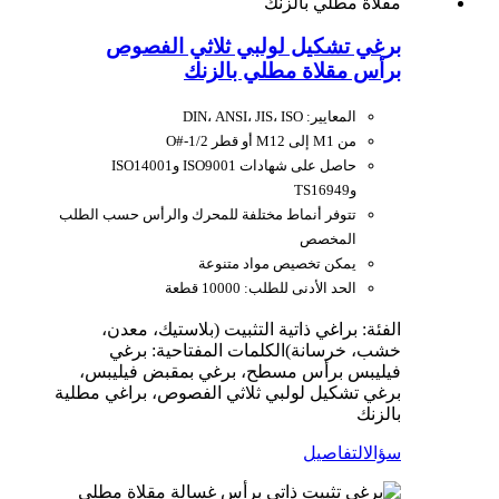
برغي تشكيل لولبي ثلاثي الفصوص
برأس مقلاة مطلي بالزنك
المعايير: DIN، ANSI، JIS، ISO
من M1 إلى M12 أو قطر O#-1/2
حاصل على شهادات ISO9001 وISO14001
وTS16949
تتوفر أنماط مختلفة للمحرك والرأس حسب الطلب
المخصص
يمكن تخصيص مواد متنوعة
الحد الأدنى للطلب: 10000 قطعة
الفئة: براغي ذاتية التثبيت (بلاستيك، معدن،
خشب، خرسانة)
الكلمات المفتاحية: برغي
فيليبس برأس مسطح، برغي بمقبض فيليبس،
برغي تشكيل لولبي ثلاثي الفصوص، براغي مطلية
بالزنك
سؤال
التفاصيل