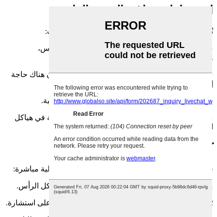
استخدامات براغي التثبيت الذاتي
تُستخدم البراغي ذاتية التثبيت في العديد من الصناعات:
● البناء: لتجميع الإطارات المعدنية، وتركيب ألواح الجبس،
والتطبيقات الهيكلية الأخرى.
● السيارات: في تجميع قطع غيار السيارات حيث تكون هناك حاجة
إلى حل تثبيت آمن وسريع.
● الإلكترونيات: لتثبيت المكونات في الأجهزة الإلكترونية.
● صناعة الأثاث: لتجميع الأجزاء المعدنية أو البلاستيكية في هياكل
الأثاث.
كيفية طلب براغي ذاتية التثبيت
في شركة يوهوانغ، يُعد طلب البراغي ذاتية التثبيت عملية مباشرة:
1. حدد احتياجاتك: حدد المادة والحجم ونوع الخيط وشكل الرأس.
2. اتصل بنا: تواصل معنا لعرض متطلباتك أو للحصول على استشارة.