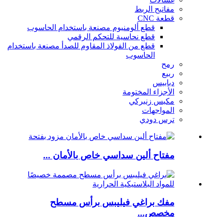
مفاتيح الربط
قطعة CNC
قطع ألومنيوم مصنعة باستخدام الحاسوب
قطع نحاسية للتحكم الرقمي
قطع من الفولاذ المقاوم للصدأ مصنعة باستخدام
الحاسوب
رمح
ربيع
دبابيس
الأجزاء المختومة
مكبس زنبركي
المواجهات
ترس دودي
مفتاح ألين سداسي خاص بالأمان ...
مفك براغي فيليبس برأس مسطح
مخصص...