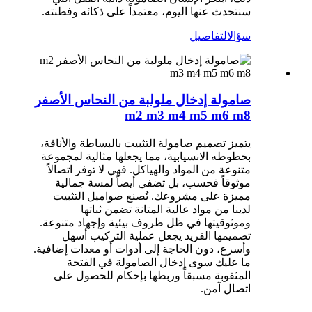
سنتحدث عنها اليوم، معتمداً على ذكائه وفطنته.
سؤال
التفاصيل
صامولة إدخال ملولبة من النحاس الأصفر
m2 m3 m4 m5 m6 m8
يتميز تصميم صامولة التثبيت بالبساطة والأناقة،
بخطوطه الانسيابية، مما يجعلها مثالية لمجموعة
متنوعة من المواد والهياكل. فهي لا توفر اتصالاً
موثوقاً فحسب، بل تضفي أيضاً لمسة جمالية
مميزة على مشروعك. تُصنع صواميل التثبيت
لدينا من مواد عالية المتانة تضمن ثباتها
وموثوقيتها في ظل ظروف بيئية وإجهاد متنوعة.
تصميمها الفريد يجعل عملية التركيب أسهل
وأسرع، دون الحاجة إلى أدوات أو معدات إضافية.
ما عليك سوى إدخال الصامولة في الفتحة
المثقوبة مسبقاً وربطها بإحكام للحصول على
اتصال آمن.