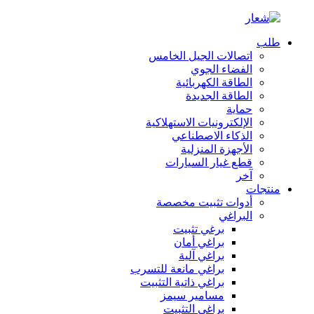
طلب
اتصالات الجيل الخامس
الفضاء الجوي
الطاقة الكهربائية
الطاقة الجديدة
حماية
الإلكترونيات الاستهلاكية
الذكاء الاصطناعي
الأجهزة المنزلية
قطع غيار السيارات
آخر
منتجات
أدوات تثبيت مخصصة
البراغي
برغي تثبيت
براغي أمان
براغي آلية
براغي مانعة للتسرب
براغي ذاتية التثبيت
مسامير سيمز
براغي التثبيت