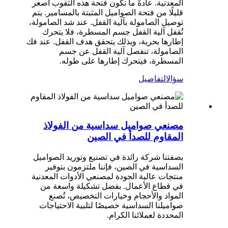
المعدنية. عادةً ما تكون فتحة هذه الثقوب أصغر
قليلًا من فتحة الصواميل المثبتة بالمسامير. يتم
توصيل الصامولة بآلية القفل. عند شد الصامولة،
تُقفل آلية القفل جسم المسطرة، فلا يتحرك
إطارها بحرية، وبذلك يتحقق هدف القفل. عند فك
الصامولة، تنفصل آلية القفل عن جسم
المسطرة، فيتحرك إطارها على طوله.
سؤال
التفاصيل
مصنعي صواميل سداسية من الفولاذ
المقاوم للصدأ في الصين
بصفتنا شركة رائدة في تصنيع وتوريد الصواميل
السداسية في الصين، فإننا ملتزمون بتوفير
منتجات عالية الجودة لمصنعي الأدوات المعدنية
في قطاع الأعمال. بفضل تشكيلة واسعة من
المواد والأحجام وخيارات التخصيص، تُصنع
صواميلنا السداسية خصيصًا لتلبية الاحتياجات
المحددة لعملائنا الكرام.