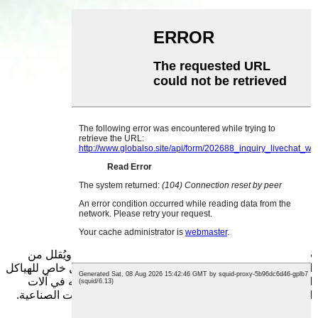
صامولة مربعة:
يُوفر التصميم المربع سطح دعم أكبر، ويُقلل من
احتمالية دورانه أثناء التركيب، مما يجعله مناسبًا بشكل خاص للهياكل
الحاملة للأحمال. ويُستخدم غالبًا لتثبيت قضبان التوجيه في آلات
التشغيل الثقيلة، وربط هياكل الآلات الزراعية، والناقلات الصناعية.