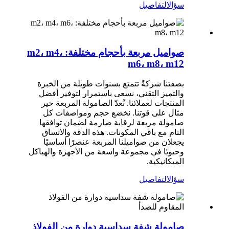
سؤال
التفاصيل
صواميل مربعة بأحجام مختلفة: m2، m4،
m6، m8، m12
بصفتنا شركةً تتمتع بسنوات طويلة من الخبرة
والتميز التقني، نسعى باستمرار لتوفير أفضل
المنتجات لعملائنا. تُعدّ الصامولة المربعة خير
مثال على قوتنا. نخضع حجم ومواصفات كل
صامولة مربعة لرقابة صارمة لضمان توافقها
التام مع باقي المكونات. هذه الدقة والاتساق
يجعلان من صواميلنا المربعة عنصرًا أساسيًا
وحيويًا في مجموعة واسعة من الأجهزة والهياكل
الميكانيكية.
سؤال
التفاصيل
صامولة شفة سداسية دوارة من الفولاذ