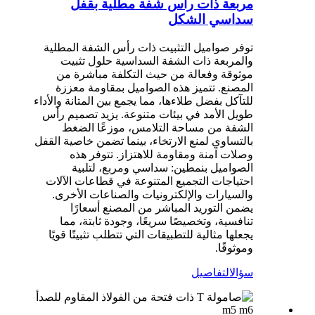
مربعة ذات رأس شفة مطلية بقفل
سداسي الشكل
توفر صواميل التثبيت ذات رأس الشفة المطلية
والمربعة ذات الشفة السداسية حلول تثبيت
موثوقة وفعالة من حيث التكلفة مباشرة من
المصنع. تتميز هذه الصواميل بمقاومة معززة
للتآكل بفضل طلاءها، مما يجمع بين المتانة والأداء
طويل الأمد في بيئات متنوعة. يزيد تصميم رأس
الشفة من مساحة التلامس، موزعًا الضغط
بالتساوي لمنع الارتخاء، بينما تضمن خاصية القفل
وصلات آمنة ومقاومة للاهتزاز. تتوفر هذه
الصواميل بنمطين: سداسي ومربع، لتلبية
احتياجات التجميع المتنوعة في قطاعات الآلات
والسيارات والإلكترونيات والصناعات الأخرى.
يضمن التوريد المباشر من المصنع أسعارًا
تنافسية، وتخصيصًا سريعًا، وجودة ثابتة، مما
يجعلها مثالية للتطبيقات التي تتطلب تثبيتًا قويًا
وموثوقًا.
سؤال
التفاصيل