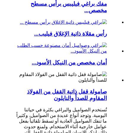
مفك براغي فيليبس برأس مسطح
مخصص...
رأس مقلاة ذاتية الإغلاق فيليب...
أمان مخصص من النيكل الأسود...
صامولة قفل ذاتية القفل من الفولاذ
المقاوم للصدأ والنايلون
تُستخدم الصواميل والبراغي بكثرة في حياتنا
اليومية. وتوجد أنواع عديدة من الصواميل، وكثيراً
ما تنفك الصواميل العادية أو تسقط تلقائياً بفعل
عوامل خارجية أثناء الاستخدام. ولمنع حدوث
ذلك، ابتكر الإنسان الصامولة ذاتية القفل التي