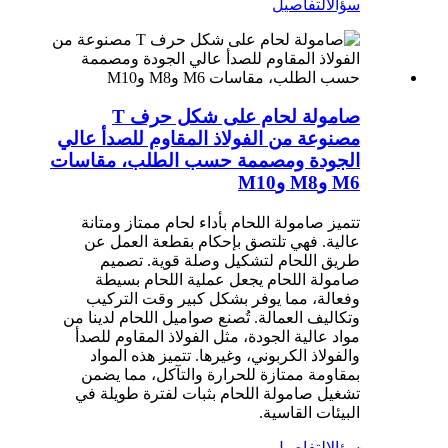
سؤال
التفاصيل
صامولة لحام على شكل حرف T
مصنوعة من الفولاذ المقاوم للصدأ عالي
الجودة ومصممة حسب الطلب، مقاسات
M6 وM8 وM10
تتميز صامولة اللحام بأداء لحام ممتاز ومتانة
عالية. فهي تلتصق بإحكام بقطعة العمل عن
طريق اللحام لتشكيل وصلة قوية. تصميم
صامولة اللحام يجعل عملية اللحام بسيطة
وفعالة، مما يوفر بشكل كبير وقت التركيب
وتكاليف العمالة. تُصنع صواميل اللحام لدينا من
مواد عالية الجودة، مثل الفولاذ المقاوم للصدأ
والفولاذ الكربوني، وغيرها. تتميز هذه المواد
بمقاومة ممتازة للحرارة والتآكل، مما يضمن
تشغيل صامولة اللحام بثبات لفترة طويلة في
البيئات القاسية.
سؤال
التفاصيل