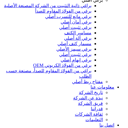
برغي أصلي
براغي ذاتية التثبيت من الشركة المصنعة الأصلية
برغي من الفولاذ المقاوم للصدأ
برغي مانع للتسرب أصلي
برغي أمان أصلي
برغي تثبيت أصلي
مسامير الكتف
برغي آلة أصلي
مسمار كتف أصلي
برغي سيمز الأصلي
برغي تثبيت أصلي
برغي إبهام أصلي
برغي من الفولاذ الكربوني OEM
براغي من الفولاذ المقاوم للصدأ، مصنعة حسب
الطلب
مفتاح ربط أصلي
معلومات عنا
تاريخ الشركة
نبذة عن الشركة
فريق الشركة
قدراتنا
ثقافة الشركات
التعليمات
اتصل بنا