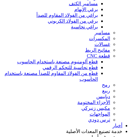
مسامير الكتف
برغي الإبهام
براغي من الفولاذ المقاوم للصدأ
برغي من الفولاذ الكربوني
براغي نحاسية
مسامير
المكسرات
غسالات
مفاتيح الربط
قطعة CNC
قطع ألومنيوم مصنعة باستخدام الحاسوب
قطع نحاسية للتحكم الرقمي
قطع من الفولاذ المقاوم للصدأ مصنعة باستخدام
الحاسوب
رمح
ربيع
دبابيس
الأجزاء المختومة
مكبس زنبركي
المواجهات
ترس دودي
أخبار
خدمة تصنيع المعدات الأصلية