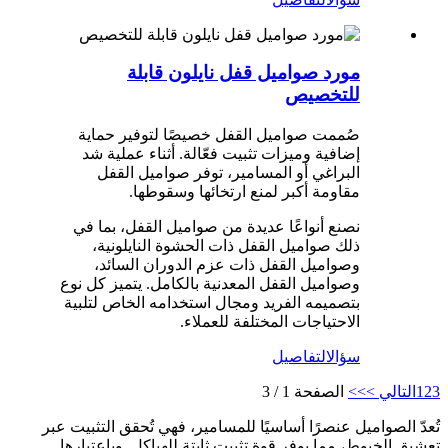
مورد صواميل قفل نايلون قابلة
للتخصيص
صُممت صواميل القفل خصيصًا لتوفير حماية
إضافية وميزات تثبيت فعّالة. أثناء عملية شد
البراغي أو المسامير، توفر صواميل القفل
مقاومة أكبر لمنع ارتخائها وسقوطها.
نصنع أنواعًا عديدة من صواميل القفل، بما في
ذلك صواميل القفل ذات الحشوة النايلونية،
وصواميل القفل ذات عزم الدوران السائد،
وصواميل القفل المعدنية بالكامل. يتميز كل نوع
بتصميمه الفريد ومجال استخدامه الخاص لتلبية
الاحتياجات المختلفة للعملاء.
سؤال
التفاصيل
3
2
1
التالي >
>>
الصفحة 1 / 3
تُعدّ الصواميل عنصرًا أساسيًا للمسامير، فهي تُحقق التثبيت عبر
تعشيق الخيوط، مما يوفر قوة تثبيت ثابتة للهياكل. وباعتبارها