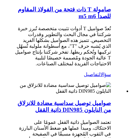
صامولة T ذات فتحة من الفولاذ المقاوم
للصدأ m5 m6
تُعدّ صواميل T أدوات تثبيت متخصصة تُبرز خبرة
شركتنا في مجال البحث والتطوير وقدرات
التخصيص. تتميز هذه الصواميل بشكلها الفريد
الذي يُشبه حرف "T"، مع أسطوانة ملولبة تُسهّل
تركيبها وتُحكم ربطها. تفخر شركتنا بإنتاج صواميل
T عالية الجودة ومُصممة خصيصًا لتلبية
الاحتياجات الفريدة لمختلف الصناعات.
سؤال
التفاصيل
صواميل توصيل سداسية مضادة للانزلاق
من النايلون DIN985 ذاتية القفل
تعتمد الصواميل ذاتية القفل عمومًا على
الاحتكاك، ومبدأ عملها هو ضغط الأسنان البارزة
في الثقوب المُجهزة مسبقًا في الصفيحة