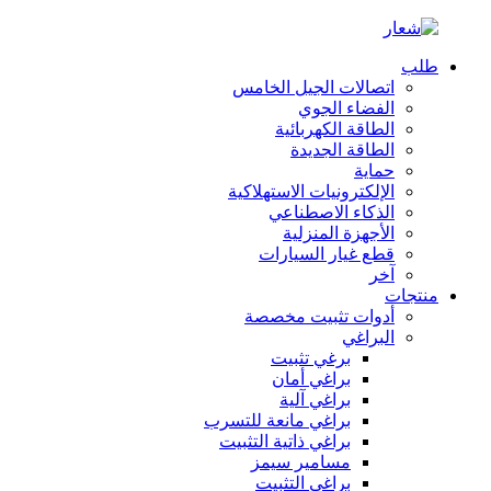
طلب
اتصالات الجيل الخامس
الفضاء الجوي
الطاقة الكهربائية
الطاقة الجديدة
حماية
الإلكترونيات الاستهلاكية
الذكاء الاصطناعي
الأجهزة المنزلية
قطع غيار السيارات
آخر
منتجات
أدوات تثبيت مخصصة
البراغي
برغي تثبيت
براغي أمان
براغي آلية
براغي مانعة للتسرب
براغي ذاتية التثبيت
مسامير سيمز
براغي التثبيت