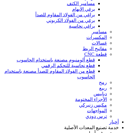
مسامير الكتف
برغي الإبهام
براغي من الفولاذ المقاوم للصدأ
برغي من الفولاذ الكربوني
براغي نحاسية
مسامير
المكسرات
غسالات
مفاتيح الربط
قطعة CNC
قطع ألومنيوم مصنعة باستخدام الحاسوب
قطع نحاسية للتحكم الرقمي
قطع من الفولاذ المقاوم للصدأ مصنعة باستخدام
الحاسوب
رمح
ربيع
دبابيس
الأجزاء المختومة
مكبس زنبركي
المواجهات
ترس دودي
أخبار
خدمة تصنيع المعدات الأصلية