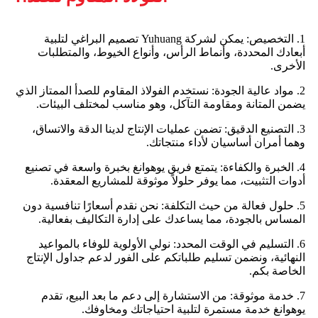
1. التخصيص: يمكن لشركة Yuhuang تصميم البراغي لتلبية
أبعادك المحددة، وأنماط الرأس، وأنواع الخيوط، والمتطلبات
الأخرى.
2. مواد عالية الجودة: نستخدم الفولاذ المقاوم للصدأ الممتاز الذي
يضمن المتانة ومقاومة التآكل، وهو مناسب لمختلف البيئات.
3. التصنيع الدقيق: تضمن عمليات الإنتاج لدينا الدقة والاتساق،
وهما أمران أساسيان لأداء منتجاتك.
4. الخبرة والكفاءة: يتمتع فريق يوهوانغ بخبرة واسعة في تصنيع
أدوات التثبيت، مما يوفر حلولاً موثوقة للمشاريع المعقدة.
5. حلول فعالة من حيث التكلفة: نحن نقدم أسعارًا تنافسية دون
المساس بالجودة، مما يساعدك على إدارة التكاليف بفعالية.
6. التسليم في الوقت المحدد: نولي الأولوية للوفاء بالمواعيد
النهائية، ونضمن تسليم طلباتكم على الفور لدعم جداول الإنتاج
الخاصة بكم.
7. خدمة موثوقة: من الاستشارة إلى دعم ما بعد البيع، تقدم
يوهوانغ خدمة مستمرة لتلبية احتياجاتك ومخاوفك.