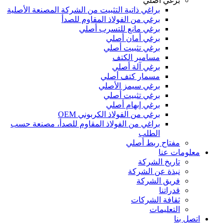
برغي أصلي
براغي ذاتية التثبيت من الشركة المصنعة الأصلية
برغي من الفولاذ المقاوم للصدأ
برغي مانع للتسرب أصلي
برغي أمان أصلي
برغي تثبيت أصلي
مسامير الكتف
برغي آلة أصلي
مسمار كتف أصلي
برغي سيمز الأصلي
برغي تثبيت أصلي
برغي إبهام أصلي
برغي من الفولاذ الكربوني OEM
براغي من الفولاذ المقاوم للصدأ، مصنعة حسب
الطلب
مفتاح ربط أصلي
معلومات عنا
تاريخ الشركة
نبذة عن الشركة
فريق الشركة
قدراتنا
ثقافة الشركات
التعليمات
اتصل بنا