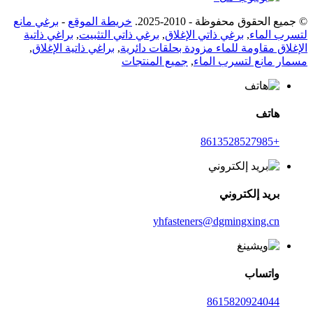
© جميع الحقوق محفوظة - 2010-2025.
خريطة الموقع
-
برغي مانع
لتسرب الماء
,
برغي ذاتي الإغلاق
,
برغي ذاتي التثبيت
,
براغي ذاتية
الإغلاق مقاومة للماء مزودة بحلقات دائرية
,
براغي ذاتية الإغلاق
,
مسمار مانع لتسرب الماء
,
جميع المنتجات
هاتف
+8613528527985
بريد إلكتروني
yhfasteners@dgmingxing.cn
واتساب
8615820924044