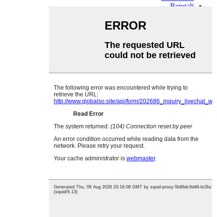
Bengali
Bosnian
Bulgarian
Cebuano
Chichewa
Corsican
Croatian
Dutch
Estonian
Filipino
Finnish
Frisian
Galician
Georgian
Gujarati
Haitian
Hausa
Hawaiian
Hebrew
Hmong
Hungarian
Icelandic
Igbo
Javanese
Kannada