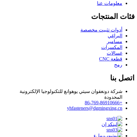
معلومات عنا
فئات المنتجات
أدوات تثبيت مخصصة
البراغي
مسامير
المكسرات
غسالات
قطعة CNC
رمح
اتصل بنا
شركة دونغقوان سيتي يوهوانغ للتكنولوجيا الإلكترونية
المحدودة
+86-769-86910666
yhfasteners@dgmingxing.cn