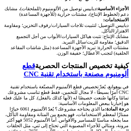
الأجزاء الأساسية:
دبابيس توصيل من الألومنيوم (للملحقات)، مشابك
دعم (لخطوط الإنتاج)، مشتتات حرارية (للأجهزة المساعدة)
الاستخدامات:
دبابيس التوصيل: لتثبيت ثلاجات السيارات/رفوف التخزين؛ ومقاومة
الاهتزاز/التآكل.
مشابك الإنتاج: تثبت هياكل السيارات/الأبواب من أجل التجميع
الدقيق؛ مقاومة للزيت/سائل التبريد.
مشتتات الحرارة: تبريد الأجهزة المساعدة (مثل شاشات المقاعد
الخلفية) لتجنب الأعطال؛ خفيفة الوزن.
كيفية تخصيص المنتجات الحصرية
قطع
ألومنيوم مصنعة باستخدام تقنية CNC
في يوهوانغ، يُعدّ تخصيص قطع الألمنيوم المصنّعة باستخدام تقنية
CNC أمرًا بسيطًا - لا مجال للتخمين، فقط قطع تناسب مشروعك
تمامًا وكأنها صُنعت خصيصًا له (لأنها كذلك بالفعل). كل ما عليك فعله
هو إخبارنا ببعض المعلومات الأساسية:
درجة المادة:
ما الذي يحتاجه مشروعك؟ يُعدّ الألمنيوم 6061 خيارًا
ممتازًا لمعظم الاستخدامات، فهو يجمع بين المتانة ومقاومة التآكل،
مما يجعله مناسبًا للمسامير والأقواس. أما الألمنيوم 5052 فهو أكثر
مرونة، ومثالي للأجزاء المصبوبة التي تحتاج إلى ثني، مثل الحلقات