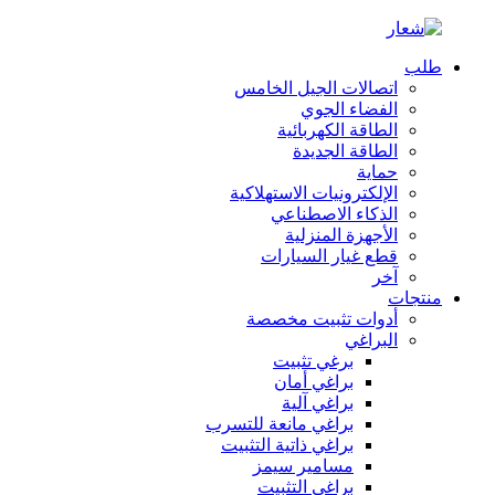
طلب
اتصالات الجيل الخامس
الفضاء الجوي
الطاقة الكهربائية
الطاقة الجديدة
حماية
الإلكترونيات الاستهلاكية
الذكاء الاصطناعي
الأجهزة المنزلية
قطع غيار السيارات
آخر
منتجات
أدوات تثبيت مخصصة
البراغي
برغي تثبيت
براغي أمان
براغي آلية
براغي مانعة للتسرب
براغي ذاتية التثبيت
مسامير سيمز
براغي التثبيت