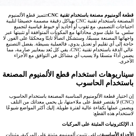
قطعة ألومنيوم مصنعة باستخدام تقنية CNC:
تتميز قطع الألمنيوم
المصنعة باستخدام تقنية CNC بهياكل دقيقة مصممة خصيصًا لتلبية
احتياجات التصميم، مع ثقوب أو أخاديد أو خيوط قياسية لتجميع
سلس. ما عليك سوى محاذاتها مع المكونات المتوافقة أو تثبيتها عبر
واجهاتها المصنعة مسبقًا، وستشكل اتصالًا ثابتًا ومحكمًا على الفور. لا
حاجة إلى أي تقليم أو تعديل يدوي، فالعملية بسيطة. بفضل التصنيع
عالي الدقة باستخدام تقنية CNC، يفي كل بُعد بمعايير صارمة، مما
يضمن أداءً متسقًا ولا يسبب أي مشاكل في التوافق مع الأجزاء
الأخرى.
سيناريوهات استخدام قطع الألمنيوم المصنعة
باستخدام الحاسوب
إن اختيار قطعة الألومنيوم المناسبة المصنعة باستخدام الحاسوب
(CNC) لا يقتصر فقط على ملاءمتها، بل يحمي معداتك من التلف
ويضمن عملها بكفاءة عالية لفترة طويلة. إليك أكثر المواضع شيوعًا
لاستخدام هذه القطع:
1. الإلكترونيات المثبتة على المركبات
الأجزاء الأساسية:
براغي تثبيت ألومنيوم مثبتة على المركبة، مثبتات