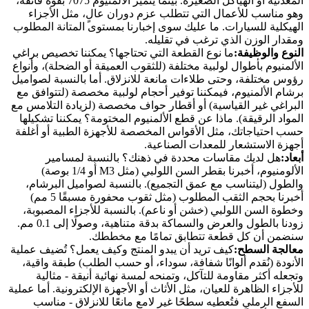
المعدنية أو الهياكل الصغيرة. بينما يتميز الألمنيوم 7075 بقوة فائقة،
وهو مناسب للأعمال التي تتطلب عزم دوران عالٍ، مثل الأجزاء
الهيكلية للسيارات. ما عليك سوى إخبارنا بمستوى المتانة المطلوب
ومقدار الوزن الذي ترغب في تقليله.
النوع والوظيفة:
ما نوع القطعة التي تحتاجها؟ يمكننا تخصيص براغي
الألمنيوم بأطوال لولبية مختلفة (للثقوب العميقة أو الضحلة)، وأنواع
رؤوس مختلفة، وحتى طلاءات مانعة للانزلاق. أما بالنسبة لصواميل
برشام الألمنيوم، فيمكننا توفير أحجام لولبية مخصصة (لتتوافق مع
البراغي غير القياسية) أو أقطار حواف مخصصة (لزيادة التلامس مع
المواد الرقيقة). ماذا عن قطع الألمنيوم المختومة؟ يمكننا تشكيلها
حسب احتياجاتك، مثل الأقواس المخصصة للأجهزة الطبية أو أغلفة
أجهزة الاستشعار للمعدات الصناعية.
أبعاد:
هل لديك مقاسات محددة في ذهنك؟ بالنسبة لمسامير
الألومنيوم، أخبرنا بقطر السن اللولبي (مثل M3 أو 1/4 بوصة)
والطول (ليتناسب مع عمق التجميع). بالنسبة لصواميل البرشام،
أخبرنا بحجم الثقب المطلوب (مثل ثقوب محفورة مسبقًا 5 مم)
وخطوة السن اللولبي (خشن أو ناعم). بالنسبة للأجزاء المصبوبة،
زودنا بالطول والعرض والسماكة بدقة متناهية، وصولًا إلى 0.1 مم.
سنضمن أن كل قطعة تتطابق تمامًا مع مخططك.
معالجة السطح:
كيف تريد أن يبدو المنتج وكيف يعمل؟ تُضيف عملية
الأنودة (نُقدم ألوانًا شفافة، سوداء، أو حسب الطلب) طبقة واقية،
وتجعله أكثر مقاومة للتآكل، وتمنحه لمسة نهائية أنيقة - مثالية
للأجزاء الظاهرة للعيان، مثل الأثاث أو الأجهزة الإلكترونية. أما عملية
السفع الرملي فتُعطيه سطحًا غير لامع مانعًا للانزلاق - مناسب