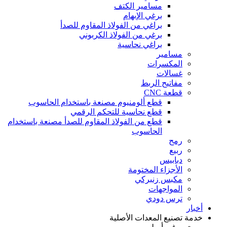
مسامير الكتف
برغي الإبهام
براغي من الفولاذ المقاوم للصدأ
برغي من الفولاذ الكربوني
براغي نحاسية
مسامير
المكسرات
غسالات
مفاتيح الربط
قطعة CNC
قطع ألومنيوم مصنعة باستخدام الحاسوب
قطع نحاسية للتحكم الرقمي
قطع من الفولاذ المقاوم للصدأ مصنعة باستخدام
الحاسوب
رمح
ربيع
دبابيس
الأجزاء المختومة
مكبس زنبركي
المواجهات
ترس دودي
أخبار
خدمة تصنيع المعدات الأصلية