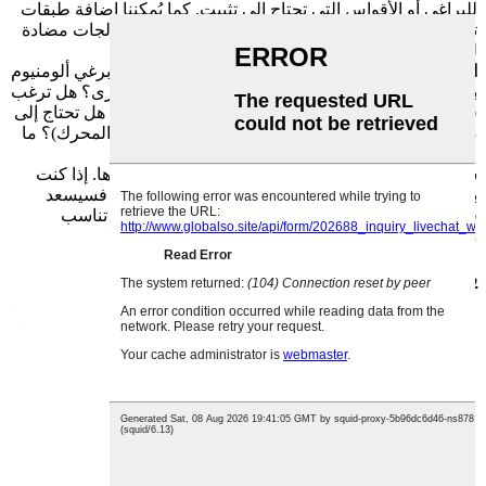
للبراغي أو الأقواس التي تحتاج إلى تثبيت. كما يُمكننا إضافة طبقات
تشحيم (للبراغي التي تحتاج إلى فكها باستمرار) أو معالجات مضادة
للكهرباء الساكنة (للأجزاء الإلكترونية).
الاحتياجات الخاصة:
هل لديك أي طلبات إضافية؟ مثل برغي ألومنيوم
برأس سداسي من جهة ورأس فيليبس من الجهة الأخرى؟ هل ترغب
في نقش شعار علامتك التجارية على دعامة مختومة؟ هل تحتاج إلى
صامولة برشام تتحمل درجات الحرارة العالية (لأجزاء المحرك)؟ ما
عليك سوى إخبارنا، وسنلبي طلبك.
شاركنا هذه التفاصيل، وسنتحقق أولاً من إمكانية تنفيذها. إذا كنت
بحاجة إلى نصيحة، مثل اختيار نوع الألمنيوم المناسب، فسيسعد
فريقنا بتقديم المساعدة. بعد ذلك، سنرسل إليك قطعًا تناسب
مشروعك تمامًا.
يشتري عملاؤنا أيضًا بشكل متكرر ما يلي: