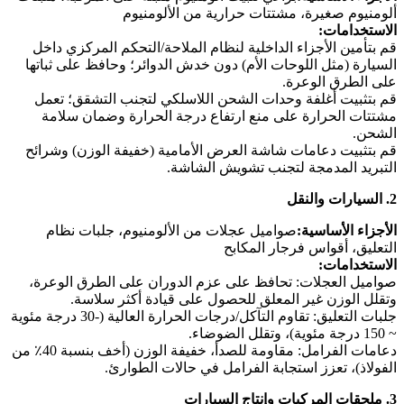
ألومنيوم صغيرة، مشتتات حرارية من الألومنيوم
الاستخدامات:
قم بتأمين الأجزاء الداخلية لنظام الملاحة/التحكم المركزي داخل
السيارة (مثل اللوحات الأم) دون خدش الدوائر؛ وحافظ على ثباتها
على الطرق الوعرة.
قم بتثبيت أغلفة وحدات الشحن اللاسلكي لتجنب التشقق؛ تعمل
مشتتات الحرارة على منع ارتفاع درجة الحرارة وضمان سلامة
الشحن.
قم بتثبيت دعامات شاشة العرض الأمامية (خفيفة الوزن) وشرائح
التبريد المدمجة لتجنب تشويش الشاشة.
2. السيارات والنقل
الأجزاء الأساسية:
صواميل عجلات من الألومنيوم، جلبات نظام
التعليق، أقواس فرجار المكابح
الاستخدامات:
صواميل العجلات: تحافظ على عزم الدوران على الطرق الوعرة،
وتقلل الوزن غير المعلق للحصول على قيادة أكثر سلاسة.
جلبات التعليق: تقاوم التآكل/درجات الحرارة العالية (-30 درجة مئوية
~ 150 درجة مئوية)، وتقلل الضوضاء.
دعامات الفرامل: مقاومة للصدأ، خفيفة الوزن (أخف بنسبة 40٪ من
الفولاذ)، تعزز استجابة الفرامل في حالات الطوارئ.
3. ملحقات المركبات وإنتاج السيارات