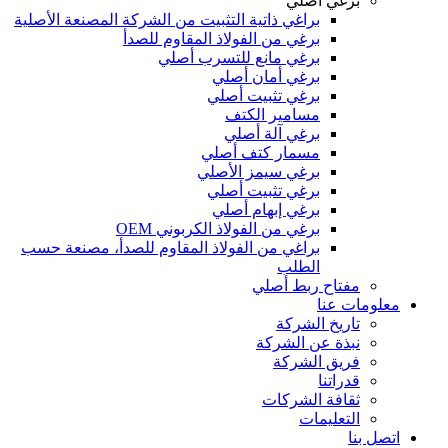
برغي أصلي
براغي ذاتية التثبيت من الشركة المصنعة الأصلية
برغي من الفولاذ المقاوم للصدأ
برغي مانع للتسرب أصلي
برغي أمان أصلي
برغي تثبيت أصلي
مسامير الكتف
برغي آلة أصلي
مسمار كتف أصلي
برغي سيمز الأصلي
برغي تثبيت أصلي
برغي إبهام أصلي
برغي من الفولاذ الكربوني OEM
براغي من الفولاذ المقاوم للصدأ، مصنعة حسب
الطلب
مفتاح ربط أصلي
معلومات عنا
تاريخ الشركة
نبذة عن الشركة
فريق الشركة
قدراتنا
ثقافة الشركات
التعليمات
اتصل بنا