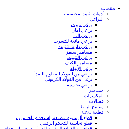
منتجات
أدوات تثبيت مخصصة
البراغي
برغي تثبيت
براغي أمان
براغي آلية
براغي مانعة للتسرب
براغي ذاتية التثبيت
مسامير سيمز
براغي التثبيت
مسامير الكتف
برغي الإبهام
براغي من الفولاذ المقاوم للصدأ
برغي من الفولاذ الكربوني
براغي نحاسية
مسامير
المكسرات
غسالات
مفاتيح الربط
قطعة CNC
قطع ألومنيوم مصنعة باستخدام الحاسوب
قطع نحاسية للتحكم الرقمي
قطع من الفولاذ المقاوم للصدأ مصنعة باستخدام