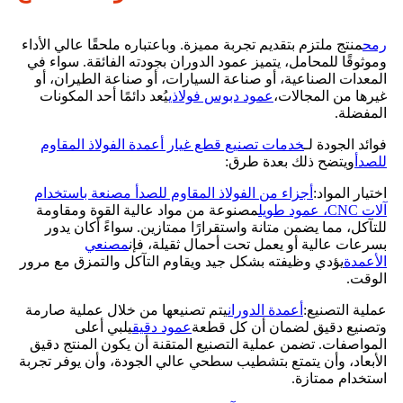
رمح
منتج ملتزم بتقديم تجربة مميزة. وباعتباره ملحقًا عالي الأداء
وموثوقًا للمحامل، يتميز عمود الدوران بجودته الفائقة. سواء في
المعدات الصناعية، أو صناعة السيارات، أو صناعة الطيران، أو
غيرها من المجالات،
عمود دبوس فولاذي
يُعد دائمًا أحد المكونات
المفضلة.
فوائد الجودة لـ
خدمات تصنيع قطع غيار أعمدة الفولاذ المقاوم
للصدأ
ويتضح ذلك بعدة طرق:
اختيار المواد:
أجزاء من الفولاذ المقاوم للصدأ مصنعة باستخدام
آلات CNC، عمود طويل
مصنوعة من مواد عالية القوة ومقاومة
للتآكل، مما يضمن متانة واستقرارًا ممتازين. سواءً أكان يدور
بسرعات عالية أو يعمل تحت أحمال ثقيلة، فإن
مصنعي
الأعمدة
يؤدي وظيفته بشكل جيد ويقاوم التآكل والتمزق مع مرور
الوقت.
عملية التصنيع:
أعمدة الدوران
يتم تصنيعها من خلال عملية صارمة
وتصنيع دقيق لضمان أن كل قطعة
عمود دقيق
يلبي أعلى
المواصفات. تضمن عملية التصنيع المتقنة أن يكون المنتج دقيق
الأبعاد، وأن يتمتع بتشطيب سطحي عالي الجودة، وأن يوفر تجربة
استخدام ممتازة.