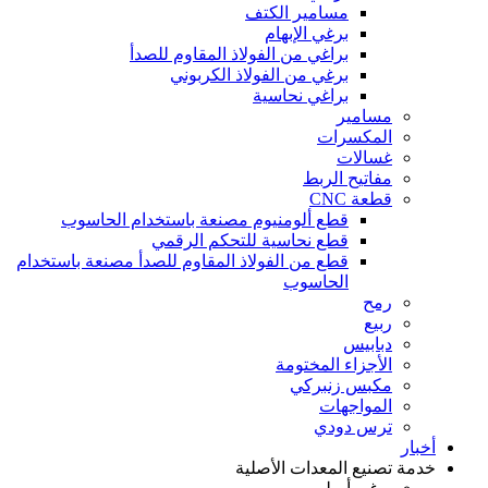
مسامير الكتف
برغي الإبهام
براغي من الفولاذ المقاوم للصدأ
برغي من الفولاذ الكربوني
براغي نحاسية
مسامير
المكسرات
غسالات
مفاتيح الربط
قطعة CNC
قطع ألومنيوم مصنعة باستخدام الحاسوب
قطع نحاسية للتحكم الرقمي
قطع من الفولاذ المقاوم للصدأ مصنعة باستخدام
الحاسوب
رمح
ربيع
دبابيس
الأجزاء المختومة
مكبس زنبركي
المواجهات
ترس دودي
أخبار
خدمة تصنيع المعدات الأصلية