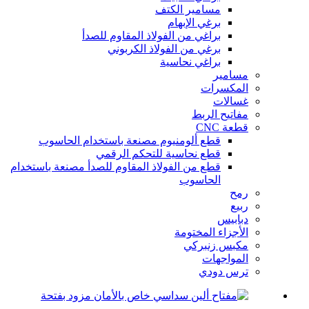
مسامير الكتف
برغي الإبهام
براغي من الفولاذ المقاوم للصدأ
برغي من الفولاذ الكربوني
براغي نحاسية
مسامير
المكسرات
غسالات
مفاتيح الربط
قطعة CNC
قطع ألومنيوم مصنعة باستخدام الحاسوب
قطع نحاسية للتحكم الرقمي
قطع من الفولاذ المقاوم للصدأ مصنعة باستخدام
الحاسوب
رمح
ربيع
دبابيس
الأجزاء المختومة
مكبس زنبركي
المواجهات
ترس دودي