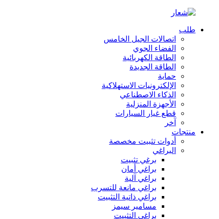
طلب
اتصالات الجيل الخامس
الفضاء الجوي
الطاقة الكهربائية
الطاقة الجديدة
حماية
الإلكترونيات الاستهلاكية
الذكاء الاصطناعي
الأجهزة المنزلية
قطع غيار السيارات
آخر
منتجات
أدوات تثبيت مخصصة
البراغي
برغي تثبيت
براغي أمان
براغي آلية
براغي مانعة للتسرب
براغي ذاتية التثبيت
مسامير سيمز
براغي التثبيت