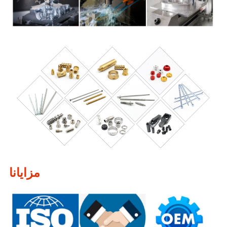
مزايانا