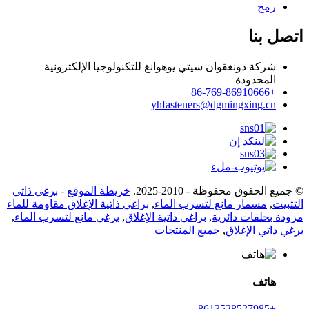
رمح
اتصل بنا
شركة دونغقوان سيتي يوهوانغ للتكنولوجيا الإلكترونية
المحدودة
+86-769-86910666
yhfasteners@dgmingxing.cn
© جميع الحقوق محفوظة - 2010-2025.
خريطة الموقع
-
برغي ذاتي
التثبيت
,
مسمار مانع لتسرب الماء
,
براغي ذاتية الإغلاق مقاومة للماء
مزودة بحلقات دائرية
,
براغي ذاتية الإغلاق
,
برغي مانع لتسرب الماء
,
برغي ذاتي الإغلاق
,
جميع المنتجات
هاتف
+8613528527985