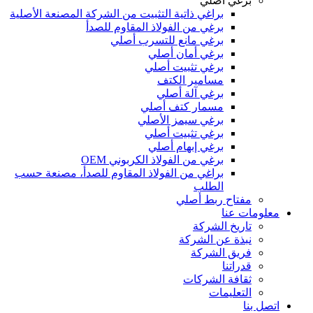
برغي أصلي
براغي ذاتية التثبيت من الشركة المصنعة الأصلية
برغي من الفولاذ المقاوم للصدأ
برغي مانع للتسرب أصلي
برغي أمان أصلي
برغي تثبيت أصلي
مسامير الكتف
برغي آلة أصلي
مسمار كتف أصلي
برغي سيمز الأصلي
برغي تثبيت أصلي
برغي إبهام أصلي
برغي من الفولاذ الكربوني OEM
براغي من الفولاذ المقاوم للصدأ، مصنعة حسب
الطلب
مفتاح ربط أصلي
معلومات عنا
تاريخ الشركة
نبذة عن الشركة
فريق الشركة
قدراتنا
ثقافة الشركات
التعليمات
اتصل بنا