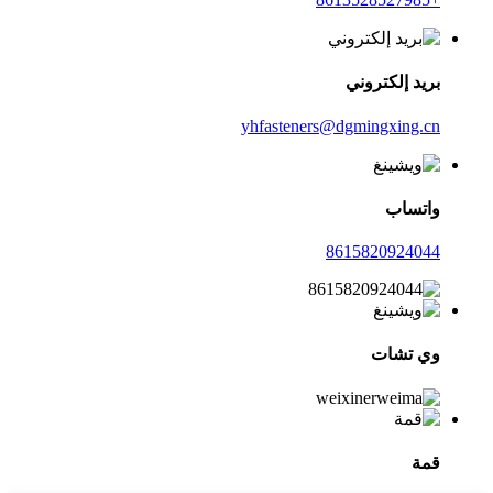
بريد إلكتروني
yhfasteners@dgmingxing.cn
واتساب
8615820924044
وي تشات
قمة