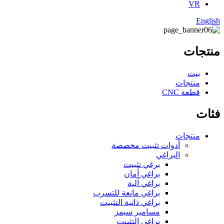
VR
English
منتجات
بيت
منتجات
قطعة CNC
فئات
منتجات
أدوات تثبيت مخصصة
البراغي
برغي تثبيت
براغي أمان
براغي آلية
براغي مانعة للتسرب
براغي ذاتية التثبيت
مسامير سيمز
براغي التثبيت