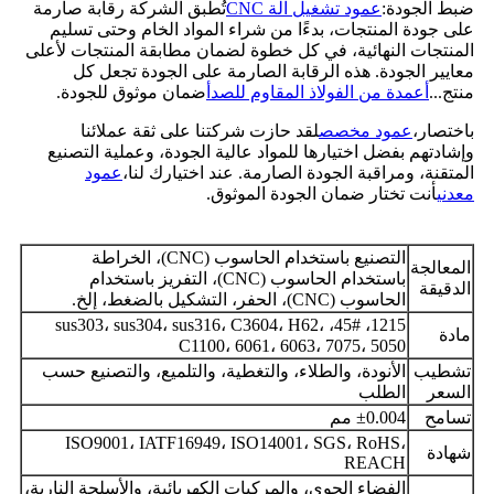
ضبط الجودة:
عمود تشغيل آلة CNC
تُطبق الشركة رقابة صارمة
على جودة المنتجات، بدءًا من شراء المواد الخام وحتى تسليم
المنتجات النهائية، في كل خطوة لضمان مطابقة المنتجات لأعلى
معايير الجودة. هذه الرقابة الصارمة على الجودة تجعل كل
منتج...
أعمدة من الفولاذ المقاوم للصدأ
ضمان موثوق للجودة.
باختصار،
عمود مخصص
لقد حازت شركتنا على ثقة عملائنا
وإشادتهم بفضل اختيارها للمواد عالية الجودة، وعملية التصنيع
المتقنة، ومراقبة الجودة الصارمة. عند اختيارك لنا،
عمود
معدني
أنت تختار ضمان الجودة الموثوق.
التصنيع باستخدام الحاسوب (CNC)، الخراطة
المعالجة
باستخدام الحاسوب (CNC)، التفريز باستخدام
الدقيقة
الحاسوب (CNC)، الحفر، التشكيل بالضغط، إلخ.
1215، 45#، sus303، sus304، sus316، C3604، H62،
مادة
C1100، 6061، 6063، 7075، 5050
تشطيب
الأنودة، والطلاء، والتغطية، والتلميع، والتصنيع حسب
السعر
الطلب
تسامح
±0.004 مم
ISO9001، IATF16949، ISO14001، SGS، RoHS،
شهادة
REACH
الفضاء الجوي، والمركبات الكهربائية، والأسلحة النارية،