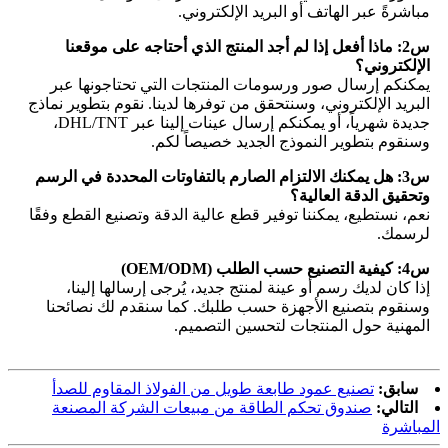
مباشرةً عبر الهاتف أو البريد الإلكتروني.
س2: ماذا أفعل إذا لم أجد المنتج الذي أحتاجه على موقعنا
الإلكتروني؟
يمكنكم إرسال صور ورسومات المنتجات التي تحتاجونها عبر
البريد الإلكتروني، وسنتحقق من توفرها لدينا. نقوم بتطوير نماذج
جديدة شهرياً، أو يمكنكم إرسال عينات إلينا عبر DHL/TNT،
وسنقوم بتطوير النموذج الجديد خصيصاً لكم.
س3: هل يمكنك الالتزام الصارم بالتفاوتات المحددة في الرسم
وتحقيق الدقة العالية؟
نعم، نستطيع، يمكننا توفير قطع عالية الدقة وتصنيع القطع وفقًا
لرسمك.
س4: كيفية التصنيع حسب الطلب (OEM/ODM)
إذا كان لديك رسم أو عينة لمنتج جديد، يُرجى إرسالها إلينا،
وسنقوم بتصنيع الأجهزة حسب طلبك. كما سنقدم لك نصائحنا
المهنية حول المنتجات لتحسين التصميم.
سابق:
تصنيع عمود طابعة طويل من الفولاذ المقاوم للصدأ
التالي:
صندوق تحكم الطاقة من مبيعات الشركة المصنعة
المباشرة