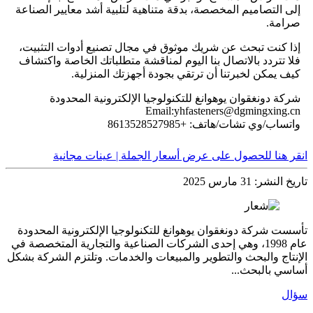
إلى التصاميم المخصصة، بدقة متناهية لتلبية أشد معايير الصناعة
صرامة.
إذا كنت تبحث عن شريك موثوق في مجال تصنيع أدوات التثبيت،
فلا تتردد بالاتصال بنا اليوم لمناقشة متطلباتك الخاصة واكتشاف
كيف يمكن لخبرتنا أن ترتقي بجودة أجهزتك المنزلية.
شركة دونغقوان يوهوانغ للتكنولوجيا الإلكترونية المحدودة
Email:yhfasteners@dgmingxing.cn
واتساب/وي تشات/هاتف: +8613528527985
انقر هنا للحصول على عرض أسعار الجملة | عينات مجانية
تاريخ النشر: 31 مارس 2025
تأسست شركة دونغقوان يوهوانغ للتكنولوجيا الإلكترونية المحدودة
عام 1998، وهي إحدى الشركات الصناعية والتجارية المتخصصة في
الإنتاج والبحث والتطوير والمبيعات والخدمات. وتلتزم الشركة بشكل
أساسي بالبحث...
سؤال