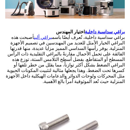
براغي سداسية داخلية
اختيار المهندس
براغي سداسية داخلية، تُعرف أيضًا باسم
براغي ألين
أصبحت هذه
البراغي الخيار الأمثل للعديد من المهندسين في تصميم الأجهزة
المنزلية. يوفر رأسها السداسي المميز مزايا عديدة، منها قدرتها
الفائقة على تحمل الأحمال مقارنةً بالبراغي التقليدية ذات الرأس
المسطح أو المتقاطع. بفضل أسطح التلامس الستة، توزع هذه
البراغي الضغط بشكل أكثر توازناً، مما يقلل من خطر تلفها أو
كسرها تحت الضغط. وهذا يجعلها مثالية لتثبيت المكونات الحيوية
مثل المحركات ولوحات الدوائر والدعامات الهيكلية داخل الأجهزة
المنزلية حيث تُعد الموثوقية أمراً بالغ الأهمية.