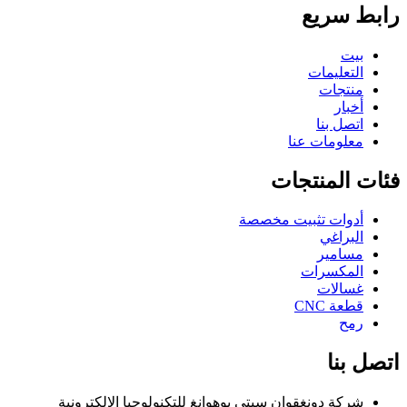
رابط سريع
بيت
التعليمات
منتجات
أخبار
اتصل بنا
معلومات عنا
فئات المنتجات
أدوات تثبيت مخصصة
البراغي
مسامير
المكسرات
غسالات
قطعة CNC
رمح
اتصل بنا
شركة دونغقوان سيتي يوهوانغ للتكنولوجيا الإلكترونية