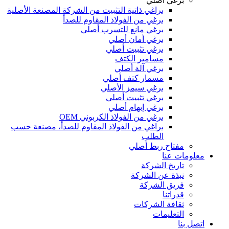
برغي أصلي
براغي ذاتية التثبيت من الشركة المصنعة الأصلية
برغي من الفولاذ المقاوم للصدأ
برغي مانع للتسرب أصلي
برغي أمان أصلي
برغي تثبيت أصلي
مسامير الكتف
برغي آلة أصلي
مسمار كتف أصلي
برغي سيمز الأصلي
برغي تثبيت أصلي
برغي إبهام أصلي
برغي من الفولاذ الكربوني OEM
براغي من الفولاذ المقاوم للصدأ، مصنعة حسب
الطلب
مفتاح ربط أصلي
معلومات عنا
تاريخ الشركة
نبذة عن الشركة
فريق الشركة
قدراتنا
ثقافة الشركات
التعليمات
اتصل بنا