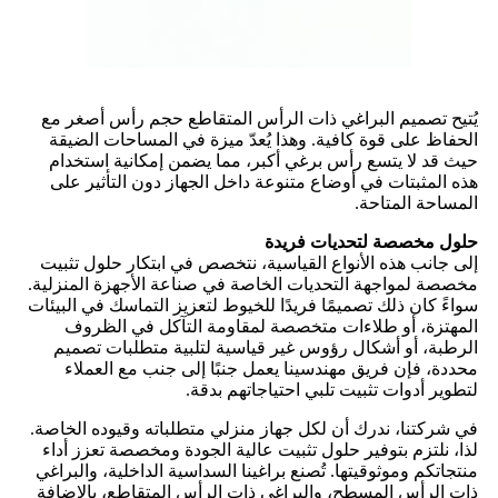
يُتيح تصميم البراغي ذات الرأس المتقاطع حجم رأس أصغر مع
الحفاظ على قوة كافية. وهذا يُعدّ ميزة في المساحات الضيقة
حيث قد لا يتسع رأس برغي أكبر، مما يضمن إمكانية استخدام
هذه المثبتات في أوضاع متنوعة داخل الجهاز دون التأثير على
المساحة المتاحة.
حلول مخصصة لتحديات فريدة
إلى جانب هذه الأنواع القياسية، نتخصص في ابتكار حلول تثبيت
مخصصة لمواجهة التحديات الخاصة في صناعة الأجهزة المنزلية.
سواءً كان ذلك تصميمًا فريدًا للخيوط لتعزيز التماسك في البيئات
المهتزة، أو طلاءات متخصصة لمقاومة التآكل في الظروف
الرطبة، أو أشكال رؤوس غير قياسية لتلبية متطلبات تصميم
محددة، فإن فريق مهندسينا يعمل جنبًا إلى جنب مع العملاء
لتطوير أدوات تثبيت تلبي احتياجاتهم بدقة.
في شركتنا، ندرك أن لكل جهاز منزلي متطلباته وقيوده الخاصة.
لذا، نلتزم بتوفير حلول تثبيت عالية الجودة ومخصصة تعزز أداء
منتجاتكم وموثوقيتها. تُصنع براغينا السداسية الداخلية، والبراغي
ذات الرأس المسطح، والبراغي ذات الرأس المتقاطع، بالإضافة