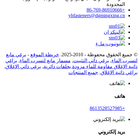
المحدودة
+86-769-86910666
yhfasteners@dgmingxing.cn
© جميع الحقوق محفوظة - 2010-2025.
خريطة الموقع
-
برغي مانع
لتسرب الماء
,
برغي ذاتي التثبيت
,
مسمار مانع لتسرب الماء
,
براغي
ذاتية الإغلاق مقاومة للماء مزودة بحلقات دائرية
,
برغي ذاتي الإغلاق
,
براغي ذاتية الإغلاق
,
جميع المنتجات
هاتف
+8613528527985
بريد إلكتروني