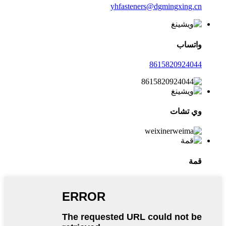
yhfasteners@dgmingxing.cn
واتساب
8615820924044
وي تشات
قمة