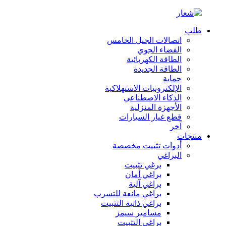
طلب
اتصالات الجيل الخامس
الفضاء الجوي
الطاقة الكهربائية
الطاقة الجديدة
حماية
الإلكترونيات الاستهلاكية
الذكاء الاصطناعي
الأجهزة المنزلية
قطع غيار السيارات
آخر
منتجات
أدوات تثبيت مخصصة
البراغي
برغي تثبيت
براغي أمان
براغي آلية
براغي مانعة للتسرب
براغي ذاتية التثبيت
مسامير سيمز
براغي التثبيت