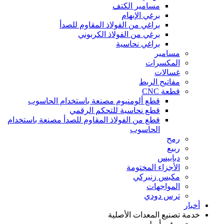
مسامير الكتف
برغي الإبهام
براغي من الفولاذ المقاوم للصدأ
برغي من الفولاذ الكربوني
براغي نحاسية
مسامير
المكسرات
غسالات
مفاتيح الربط
قطعة CNC
قطع ألومنيوم مصنعة باستخدام الحاسوب
قطع نحاسية للتحكم الرقمي
قطع من الفولاذ المقاوم للصدأ مصنعة باستخدام
الحاسوب
رمح
ربيع
دبابيس
الأجزاء المختومة
مكبس زنبركي
المواجهات
ترس دودي
أخبار
خدمة تصنيع المعدات الأصلية